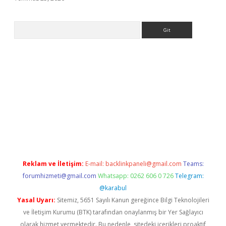
Arama
lipbetgiris.org
Reklam ve İletişim:
E-mail:
backlinkpaneli@gmail.com
Teams:
forumhizmeti@gmail.com
Whatsapp: 0262 606 0 726
Telegram:
@karabul
Yasal Uyarı:
Sitemiz, 5651 Sayılı Kanun gereğince Bilgi Teknolojileri
ve İletişim Kurumu (BTK) tarafından onaylanmış bir Yer Sağlayıcı
olarak hizmet vermektedir. Bu nedenle, sitedeki içerikleri proaktif