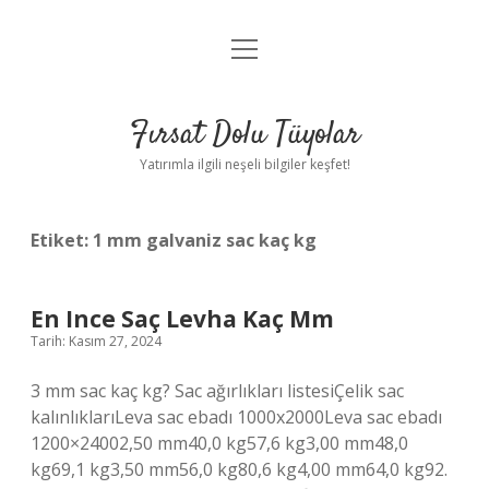
menüyü
Gizlilik Politikası
aç
Hakkımızda
Fırsat Dolu Tüyolar
Yasal Uyarı
Yatırımla ilgili neşeli bilgiler keşfet!
Etiket:
1 mm galvaniz sac kaç kg
En Ince Saç Levha Kaç Mm
Tarih: Kasım 27, 2024
3 mm sac kaç kg? Sac ağırlıkları listesiÇelik sac
kalınlıklarıLeva sac ebadı 1000x2000Leva sac ebadı
1200×24002,50 mm40,0 kg57,6 kg3,00 mm48,0
kg69,1 kg3,50 mm56,0 kg80,6 kg4,00 mm64,0 kg92.