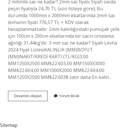
2 milimlik sac ne kadar? 2mm sac fiyatı: Siyah sacda
peşin fiyatıyla 24,70 TL (son listeye göre); Bu
durumda 1000mm x 2000mm ebatlarında 2mm sac
levhanın fiyatı 776,57 TL + KDV olarak
hesaplanmaktadır. 2mm kalınlığındaki yumuşak çelik
için 100cm x 200cm ebatlarında bir sacın ortalama
ağırlığı 31,44kg’dır. 3 mm sac ne kadar? Siyah Levha
2024 Fiyat ListesiKALINLIK (MM)BOYUT
(MM)NAKİT/KREDİ KARTI (TL/KG)3,00
MM1250X2500 MM₺22.603,00 MM1500X3000
MM₺22.604,00 MM1000X2000 MM₺22.604,00
MM1250X2500 MM₺22.6038 satır daha En kalın…
En
Devamını okuyun
Yorum Bırak
Ince
Saç
Levha
Kaç
Mm
Sitemap