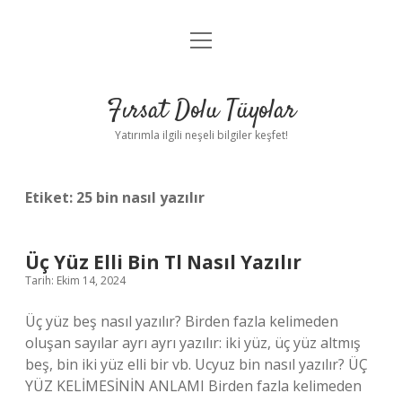
menüyü
Gizlilik Politikası
aç
Hakkımızda
Fırsat Dolu Tüyolar
Yasal Uyarı
Yatırımla ilgili neşeli bilgiler keşfet!
Etiket:
25 bin nasıl yazılır
Üç Yüz Elli Bin Tl Nasıl Yazılır
Tarih: Ekim 14, 2024
Üç yüz beş nasıl yazılır? Birden fazla kelimeden
oluşan sayılar ayrı ayrı yazılır: iki yüz, üç yüz altmış
beş, bin iki yüz elli bir vb. Ucyuz bin nasıl yazılır? ÜÇ
YÜZ KELİMESİNİN ANLAMI Birden fazla kelimeden