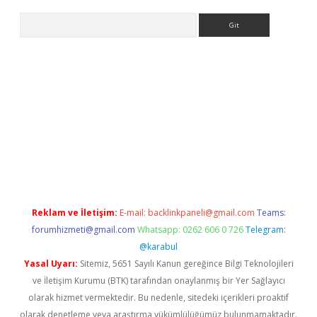
Arama
.org
Reklam ve İletişim:
E-mail:
backlinkpaneli@gmail.com
Teams:
forumhizmeti@gmail.com
Whatsapp: 0262 606 0 726
Telegram:
@karabul
Yasal Uyarı:
Sitemiz, 5651 Sayılı Kanun gereğince Bilgi Teknolojileri
ve İletişim Kurumu (BTK) tarafından onaylanmış bir Yer Sağlayıcı
olarak hizmet vermektedir. Bu nedenle, sitedeki içerikleri proaktif
olarak denetleme veya araştırma yükümlülüğümüz bulunmamaktadır.