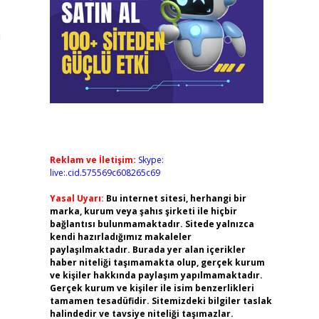
ı
Reklam ve İletişim:
Skype:
live:.cid.575569c608265c69
Yasal Uyarı:
Bu internet sitesi, herhangi bir
marka, kurum veya şahıs şirketi ile hiçbir
bağlantısı bulunmamaktadır. Sitede yalnızca
kendi hazırladığımız makaleler
paylaşılmaktadır. Burada yer alan içerikler
haber niteliği taşımamakta olup, gerçek kurum
ve kişiler hakkında paylaşım yapılmamaktadır.
Gerçek kurum ve kişiler ile isim benzerlikleri
tamamen tesadüfidir. Sitemizdeki bilgiler taslak
halindedir ve tavsiye niteliği taşımazlar.