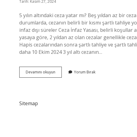
Tarih: Kasım 27, 2024
5 yılın altındaki ceza yatar mı? Beş yıldan az bir ceza
durumlarda, cezanın belirli bir kısmı şartlı tahliye yol
infaz dışı süreler Ceza İnfaz Yasası, belirli koşullar
yasaya göre, 2 yıldan az olan cezalar genellikle ceza 
Hapis cezalarından sonra şartlı tahliye ve şartlı tahli
daha 10 Ekim 2024 3 yıl altı cezanın…
Cezanın
Devamını okuyun
Yorum Bırak
Kaçta
Kaçı
Infaz
Edilir
Sitemap