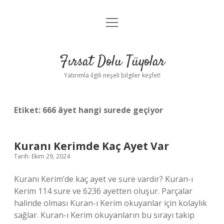
menüyü
Gizlilik Politikası
aç
Hakkımızda
Fırsat Dolu Tüyolar
Yasal Uyarı
Yatırımla ilgili neşeli bilgiler keşfet!
Etiket:
666 âyet hangi surede geçiyor
Kuranı Kerimde Kaç Ayet Var
Tarih: Ekim 29, 2024
Kuranı Kerim’de kaç ayet ve sure vardır? Kuran-ı
Kerim 114 sure ve 6236 ayetten oluşur. Parçalar
halinde olması Kuran-ı Kerim okuyanlar için kolaylık
sağlar. Kuran-ı Kerim okuyanların bu sırayı takip