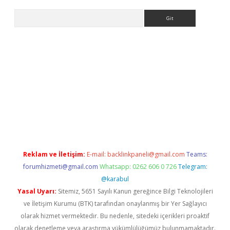
Arama
.org
Reklam ve İletişim:
E-mail:
backlinkpaneli@gmail.com
Teams:
forumhizmeti@gmail.com
Whatsapp: 0262 606 0 726
Telegram:
@karabul
Yasal Uyarı:
Sitemiz, 5651 Sayılı Kanun gereğince Bilgi Teknolojileri
ve İletişim Kurumu (BTK) tarafından onaylanmış bir Yer Sağlayıcı
olarak hizmet vermektedir. Bu nedenle, sitedeki içerikleri proaktif
olarak denetleme veya araştırma yükümlülüğümüz bulunmamaktadır.