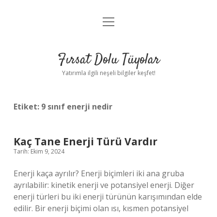
menüyü
Gizlilik Politikası
aç
Hakkımızda
Fırsat Dolu Tüyolar
Yasal Uyarı
Yatırımla ilgili neşeli bilgiler keşfet!
Etiket:
9 sınıf enerji nedir
Kaç Tane Enerji Türü Vardır
Tarih: Ekim 9, 2024
Enerji kaça ayrılır? Enerji biçimleri iki ana gruba
ayrılabilir: kinetik enerji ve potansiyel enerji. Diğer
enerji türleri bu iki enerji türünün karışımından elde
edilir. Bir enerji biçimi olan ısı, kısmen potansiyel