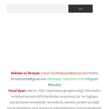
Arama
.org
Reklam ve İletişim:
E-mail:
backlinkpaneli@gmail.com
Teams:
forumhizmeti@gmail.com
Whatsapp: 0262 606 0 726
Telegram:
@karabul
Yasal Uyarı:
Sitemiz, 5651 Sayılı Kanun gereğince Bilgi Teknolojileri
ve İletişim Kurumu (BTK) tarafından onaylanmış bir Yer Sağlayıcı
olarak hizmet vermektedir. Bu nedenle, sitedeki içerikleri proaktif
olarak denetleme veya araştırma yükümlülüğümüz bulunmamaktadır.