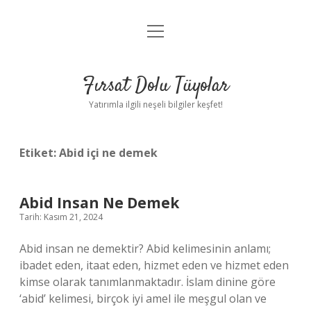
menüyü
Gizlilik Politikası
aç
Hakkımızda
Fırsat Dolu Tüyolar
Yasal Uyarı
Yatırımla ilgili neşeli bilgiler keşfet!
Etiket:
Abid içi ne demek
Abid Insan Ne Demek
Tarih: Kasım 21, 2024
Abid insan ne demektir? Abid kelimesinin anlamı;
ibadet eden, itaat eden, hizmet eden ve hizmet eden
kimse olarak tanımlanmaktadır. İslam dinine göre
‘abid’ kelimesi, birçok iyi amel ile meşgul olan ve