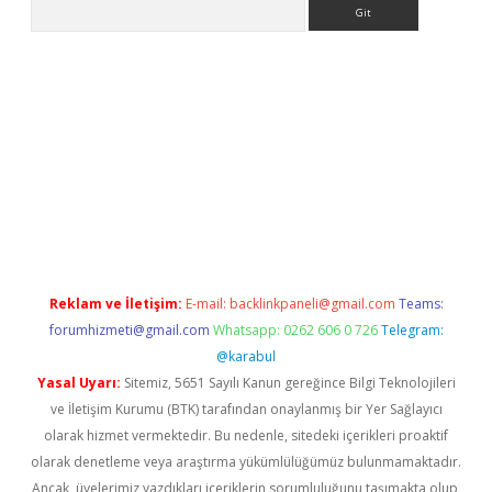
Arama
.org
Reklam ve İletişim:
E-mail:
backlinkpaneli@gmail.com
Teams:
forumhizmeti@gmail.com
Whatsapp: 0262 606 0 726
Telegram:
@karabul
Yasal Uyarı:
Sitemiz, 5651 Sayılı Kanun gereğince Bilgi Teknolojileri
ve İletişim Kurumu (BTK) tarafından onaylanmış bir Yer Sağlayıcı
olarak hizmet vermektedir. Bu nedenle, sitedeki içerikleri proaktif
olarak denetleme veya araştırma yükümlülüğümüz bulunmamaktadır.
Ancak, üyelerimiz yazdıkları içeriklerin sorumluluğunu taşımakta olup,