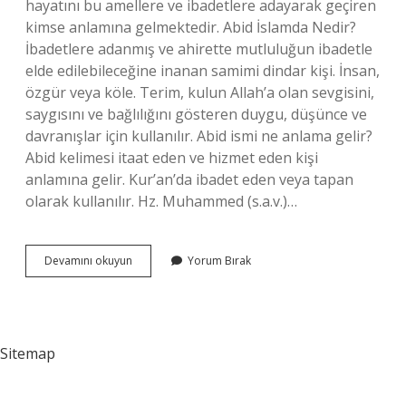
hayatını bu amellere ve ibadetlere adayarak geçiren
kimse anlamına gelmektedir. Abid İslamda Nedir?
İbadetlere adanmış ve ahirette mutluluğun ibadetle
elde edilebileceğine inanan samimi dindar kişi. İnsan,
özgür veya köle. Terim, kulun Allah’a olan sevgisini,
saygısını ve bağlılığını gösteren duygu, düşünce ve
davranışlar için kullanılır. Abid ismi ne anlama gelir?
Abid kelimesi itaat eden ve hizmet eden kişi
anlamına gelir. Kur’an’da ibadet eden veya tapan
olarak kullanılır. Hz. Muhammed (s.a.v.)…
Abid
Devamını okuyun
Yorum Bırak
Insan
Ne
Demek
Sitemap