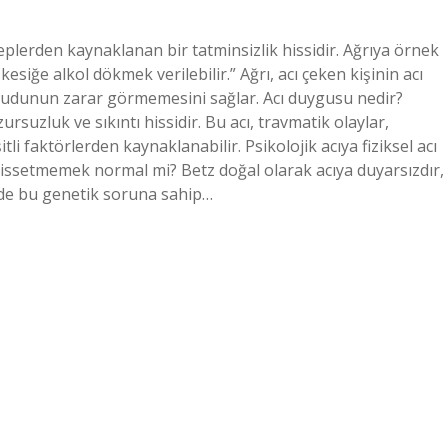
beplerden kaynaklanan bir tatminsizlik hissidir. Ağrıya örnek
siğe alkol dökmek verilebilir.” Ağrı, acı çeken kişinin acı
ücudunun zarar görmemesini sağlar. Acı duygusu nedir?
ursuzluk ve sıkıntı hissidir. Bu acı, travmatik olaylar,
itli faktörlerden kaynaklanabilir. Psikolojik acıya fiziksel acı
cı hissetmemek normal mi? Betz doğal olarak acıya duyarsızdır,
inde bu genetik soruna sahip…