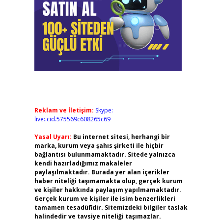
Reklam ve İletişim:
Skype:
live:.cid.575569c608265c69
Yasal Uyarı:
Bu internet sitesi, herhangi bir
marka, kurum veya şahıs şirketi ile hiçbir
bağlantısı bulunmamaktadır. Sitede yalnızca
kendi hazırladığımız makaleler
paylaşılmaktadır. Burada yer alan içerikler
haber niteliği taşımamakta olup, gerçek kurum
ve kişiler hakkında paylaşım yapılmamaktadır.
Gerçek kurum ve kişiler ile isim benzerlikleri
tamamen tesadüfidir. Sitemizdeki bilgiler taslak
halindedir ve tavsiye niteliği taşımazlar.