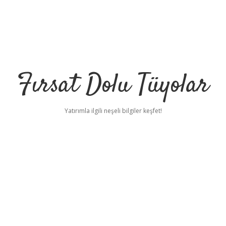
Fırsat Dolu Tüyolar
Yatırımla ilgili neşeli bilgiler keşfet!