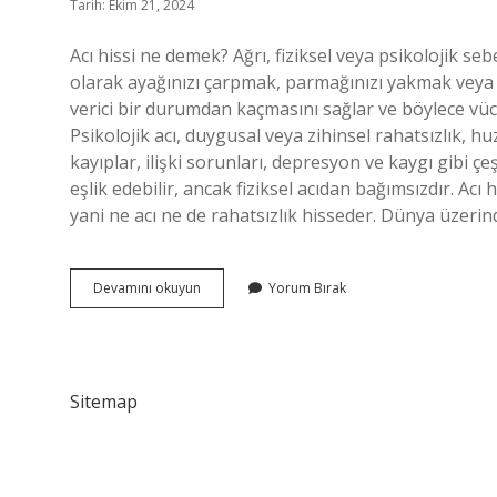
Tarih: Ekim 21, 2024
Acı hissi ne demek? Ağrı, fiziksel veya psikolojik se
olarak ayağınızı çarpmak, parmağınızı yakmak veya ke
verici bir durumdan kaçmasını sağlar ve böylece v
Psikolojik acı, duygusal veya zihinsel rahatsızlık, huz
kayıplar, ilişki sorunları, depresyon ve kaygı gibi çeş
eşlik edebilir, ancak fiziksel acıdan bağımsızdır. A
yani ne acı ne de rahatsızlık hisseder. Dünya üzer
Acı
Devamını okuyun
Yorum Bırak
Hissetmek
Nedir
Sitemap