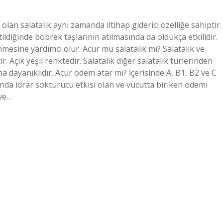
olan salatalık aynı zamanda iltihap giderici özelliğe sahiptir.
tildiğinde böbrek taşlarının atılmasında da oldukça etkilidir.
nmesine yardımcı olur. Acur mu salatalık mı? Salatalık ve
 Açık yeşil renktedir. Salatalık diğer salatalık türlerinden
aha dayanıklıdır. Acur ödem atar mı? İçerisinde A, B1, B2 ve C
asında idrar söktürücü etkisi olan ve vücutta biriken ödemi
 ve…