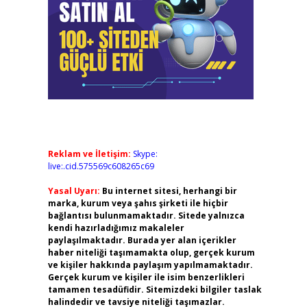
Reklam ve İletişim:
Skype:
live:.cid.575569c608265c69
Yasal Uyarı:
Bu internet sitesi, herhangi bir
marka, kurum veya şahıs şirketi ile hiçbir
bağlantısı bulunmamaktadır. Sitede yalnızca
kendi hazırladığımız makaleler
paylaşılmaktadır. Burada yer alan içerikler
haber niteliği taşımamakta olup, gerçek kurum
ve kişiler hakkında paylaşım yapılmamaktadır.
Gerçek kurum ve kişiler ile isim benzerlikleri
tamamen tesadüfidir. Sitemizdeki bilgiler taslak
halindedir ve tavsiye niteliği taşımazlar.