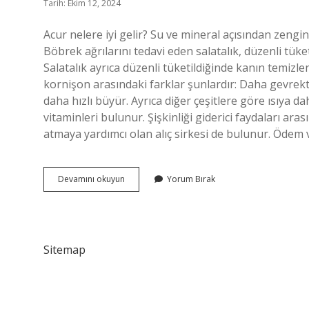
Tarih: Ekim 12, 2024
Acur nelere iyi gelir? Su ve mineral açısından zengin 
Böbrek ağrılarını tedavi eden salatalık, düzenli tüke
Salatalık ayrıca düzenli tüketildiğinde kanın temizle
kornişon arasındaki farklar şunlardır: Daha gevrektir.
daha hızlı büyür. Ayrıca diğer çeşitlere göre ısıya d
vitaminleri bulunur. Şişkinliği giderici faydaları ar
atmaya yardımcı olan alıç sirkesi de bulunur. Ödem
Acur
Devamını okuyun
Yorum Bırak
Kabızlığa
Iyi
Gelir
Mi
Sitemap