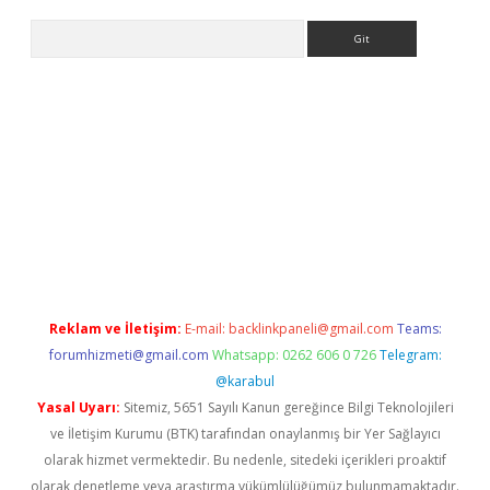
Arama
org
Reklam ve İletişim:
E-mail:
backlinkpaneli@gmail.com
Teams:
forumhizmeti@gmail.com
Whatsapp: 0262 606 0 726
Telegram:
@karabul
Yasal Uyarı:
Sitemiz, 5651 Sayılı Kanun gereğince Bilgi Teknolojileri
ve İletişim Kurumu (BTK) tarafından onaylanmış bir Yer Sağlayıcı
olarak hizmet vermektedir. Bu nedenle, sitedeki içerikleri proaktif
olarak denetleme veya araştırma yükümlülüğümüz bulunmamaktadır.