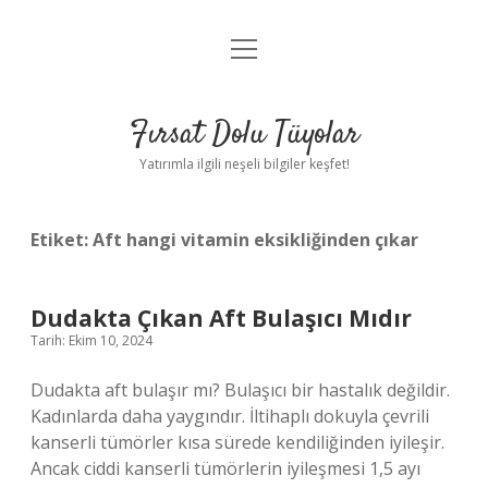
menüyü
Gizlilik Politikası
aç
Hakkımızda
Fırsat Dolu Tüyolar
Yasal Uyarı
Yatırımla ilgili neşeli bilgiler keşfet!
Etiket:
Aft hangi vitamin eksikliğinden çıkar
Dudakta Çıkan Aft Bulaşıcı Mıdır
Tarih: Ekim 10, 2024
Dudakta aft bulaşır mı? Bulaşıcı bir hastalık değildir.
Kadınlarda daha yaygındır. İltihaplı dokuyla çevrili
kanserli tümörler kısa sürede kendiliğinden iyileşir.
Ancak ciddi kanserli tümörlerin iyileşmesi 1,5 ayı