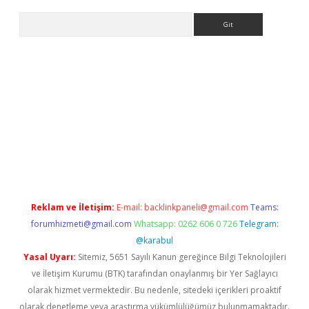
Arama
.org
Reklam ve İletişim:
E-mail:
backlinkpaneli@gmail.com
Teams:
forumhizmeti@gmail.com
Whatsapp: 0262 606 0 726
Telegram:
@karabul
Yasal Uyarı:
Sitemiz, 5651 Sayılı Kanun gereğince Bilgi Teknolojileri
ve İletişim Kurumu (BTK) tarafından onaylanmış bir Yer Sağlayıcı
olarak hizmet vermektedir. Bu nedenle, sitedeki içerikleri proaktif
olarak denetleme veya araştırma yükümlülüğümüz bulunmamaktadır.