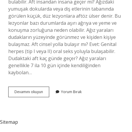
bulabilir. Aft insandan insana geçer mi? Ağızdaki
yumuşak dokularda veya diş etlerinin tabanında
görülen küçük, düz lezyonlara aftöz ülser denir. Bu
lezyonlar bazı durumlarda aşırı ağrıya ve yeme ve
konuşma zorluğuna neden olabilir. Ağız yaraları
dudakların yüzeyinde görünmez ve kişiden kişiye
bulaşmaz. Aft cinsel yolla bulaşır mı? Evet: Genital
herpes (tip I veya II) oral seks yoluyla bulaşabilir.
Dudaktaki aft kaç günde geçer? Ağız yaraları
genellikle 7 ila 10 gün içinde kendiliğinden
kaybolan…
Dudakta
Devamını okuyun
Yorum Bırak
Çıkan
Aft
Bulaşıcı
Mıdır
Sitemap