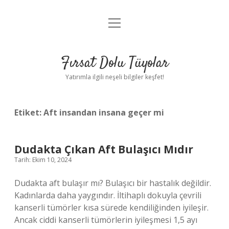
menüyü
Gizlilik Politikası
aç
Hakkımızda
Fırsat Dolu Tüyolar
Yasal Uyarı
Yatırımla ilgili neşeli bilgiler keşfet!
Etiket:
Aft insandan insana geçer mi
Dudakta Çıkan Aft Bulaşıcı Mıdır
Tarih: Ekim 10, 2024
Dudakta aft bulaşır mı? Bulaşıcı bir hastalık değildir.
Kadınlarda daha yaygındır. İltihaplı dokuyla çevrili
kanserli tümörler kısa sürede kendiliğinden iyileşir.
Ancak ciddi kanserli tümörlerin iyileşmesi 1,5 ayı