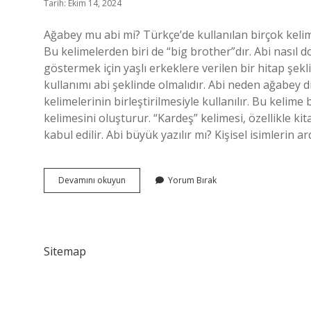
Tarih: Ekim 14, 2024
Ağabey mu abi mi? Türkçe’de kullanılan birçok kelime 
Bu kelimelerden biri de “big brother”dır. Abi nasıl d
göstermek için yaşlı erkeklere verilen bir hitap şekli
kullanımı abi şeklinde olmalıdır. Abi neden ağabey d
kelimelerinin birleştirilmesiyle kullanılır. Bu kelim
kelimesini oluşturur. “Kardeş” kelimesi, özellikle k
kabul edilir. Abi büyük yazılır mı? Kişisel isimlerin
Abi
Devamını okuyun
Yorum Bırak
Nasıl
Yazılır
Sitemap