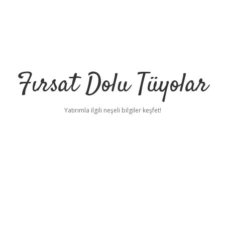
Fırsat Dolu Tüyolar
Yatırımla ilgili neşeli bilgiler keşfet!