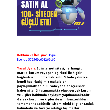
Reklam ve İletişim:
Skype:
live:.cid.575569c608265c69
Yasal Uyarı:
Bu internet sitesi, herhangi bir
marka, kurum veya şahıs şirketi ile hiçbir
bağlantısı bulunmamaktadır. Sitede yalnızca
kendi hazırladığımız makaleler
paylaşılmaktadır. Burada yer alan içerikler
haber niteliği taşımamakta olup, gerçek kurum
ve kişiler hakkında paylaşım yapılmamaktadır.
Gerçek kurum ve kişiler ile isim benzerlikleri
tamamen tesadüfidir. Sitemizdeki bilgiler taslak
halindedir ve tavsiye niteliği taşımazlar.