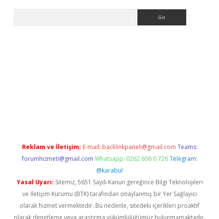
Arama
.org
Reklam ve İletişim:
E-mail:
backlinkpaneli@gmail.com
Teams:
forumhizmeti@gmail.com
Whatsapp: 0262 606 0 726
Telegram:
@karabul
Yasal Uyarı:
Sitemiz, 5651 Sayılı Kanun gereğince Bilgi Teknolojileri
ve İletişim Kurumu (BTK) tarafından onaylanmış bir Yer Sağlayıcı
olarak hizmet vermektedir. Bu nedenle, sitedeki içerikleri proaktif
olarak denetleme veya araştırma yükümlülüğümüz bulunmamaktadır.