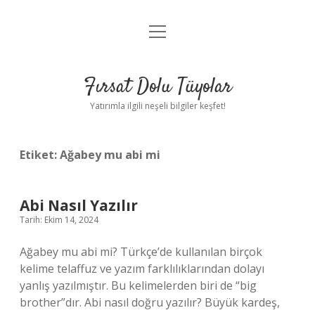
menüyü
Gizlilik Politikası
aç
Hakkımızda
Fırsat Dolu Tüyolar
Yasal Uyarı
Yatırımla ilgili neşeli bilgiler keşfet!
Etiket:
Ağabey mu abi mi
Abi Nasıl Yazılır
Tarih: Ekim 14, 2024
Ağabey mu abi mi? Türkçe’de kullanılan birçok
kelime telaffuz ve yazım farklılıklarından dolayı
yanlış yazılmıştır. Bu kelimelerden biri de “big
brother”dır. Abi nasıl doğru yazılır? Büyük kardeş,