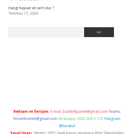
Hangi hayvan eti sert olur ?
Temmuz 17, 2026
Arama
.org
Reklam ve İletişim:
E-mail:
backlinkpaneli@gmail.com
Teams:
forumhizmeti@gmail.com
Whatsapp: 0262 606 0 726
Telegram:
@karabul
Yasal Uyarı:
Sitemiz, 5651 Sayılı Kanun gereğince Bilgi Teknolojileri