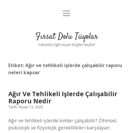
menüyü
Gizlilik Politikası
aç
Hakkımızda
Fırsat Dolu Tüyolar
Yasal Uyarı
Yatırımla ilgili neşeli bilgiler keşfet!
Etiket:
Ağır ve tehlikeli işlerde çalışabilir raporu
neleri kapsar
Ağır Ve Tehlikeli Işlerde Çalışabilir
Raporu Nedir
Tarih: Nisan 13, 2025
Ağır ve tehlikeli işlerde kimler çalışabilir? Zihinsel,
psikolojik ve fizyolojik gereklilikleri karşılayan