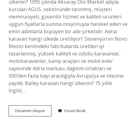
ülkenin? 1995 yılında Aksaray Oto Market adıyla
kurulan AGUS, sektöründe tanınmış, müşteri
memnuniyeti, güvenilir hizmet ve kaliteli ürünleri
uygun fiyatlarla sunma misyonuyla hareket eden ve
emin adımlarla büyüyen bir aile şirketidir. Adria
karavan hangi ülkede üretiliyor? Slovenya’nın Novo
Mesto kentindeki fabrikalarda üretilen iyi
tasarlanmış, yüksek kaliteli ve ödüllü karavanlar,
motokaravanlar, kamp araçları ve mobil evler
sayesinde Adria markası, dağıtım ortakları ve
500’den fazla bayi aracılığıyla Avrupa’ya ve ötesine
yayıldı. Bailey karavan hangi ülkenin? 75 yıllık
İngiliz…
Weinsberg
Devamını okuyun
Yorum Bırak
Karavan
Hangi
Ülke