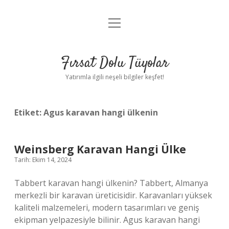
menüyü
Gizlilik Politikası
aç
Hakkımızda
Fırsat Dolu Tüyolar
Yasal Uyarı
Yatırımla ilgili neşeli bilgiler keşfet!
Etiket:
Agus karavan hangi ülkenin
Weinsberg Karavan Hangi Ülke
Tarih: Ekim 14, 2024
Tabbert karavan hangi ülkenin? Tabbert, Almanya
merkezli bir karavan üreticisidir. Karavanları yüksek
kaliteli malzemeleri, modern tasarımları ve geniş
ekipman yelpazesiyle bilinir. Agus karavan hangi