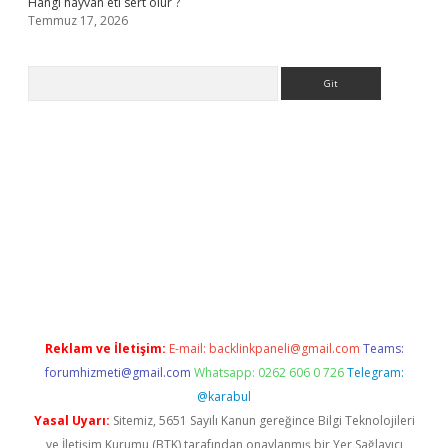
Hangi hayvan eti sert olur ?
Temmuz 17, 2026
Arama
.org
Reklam ve İletişim:
E-mail:
backlinkpaneli@gmail.com
Teams:
forumhizmeti@gmail.com
Whatsapp: 0262 606 0 726
Telegram:
@karabul
Yasal Uyarı:
Sitemiz, 5651 Sayılı Kanun gereğince Bilgi Teknolojileri
ve İletişim Kurumu (BTK) tarafından onaylanmış bir Yer Sağlayıcı