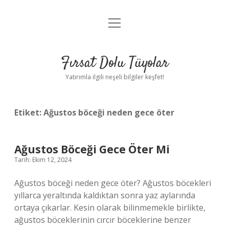
menüyü
Gizlilik Politikası
aç
Hakkımızda
Fırsat Dolu Tüyolar
Yasal Uyarı
Yatırımla ilgili neşeli bilgiler keşfet!
Etiket:
Ağustos böceği neden gece öter
Ağustos Böceği Gece Öter Mi
Tarih: Ekim 12, 2024
Ağustos böceği neden gece öter? Ağustos böcekleri
yıllarca yeraltında kaldıktan sonra yaz aylarında
ortaya çıkarlar. Kesin olarak bilinmemekle birlikte,
ağustos böceklerinin cırcır böceklerine benzer