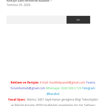
Kinezyo bant nerelerde kullanılır ?
Temmuz 25, 2026
Arama
.org
Reklam ve İletişim:
E-mail:
backlinkpaneli@gmail.com
Teams:
forumhizmeti@gmail.com
Whatsapp: 0262 606 0 726
Telegram:
@karabul
Yasal Uyarı:
Sitemiz, 5651 Sayılı Kanun gereğince Bilgi Teknolojileri
ve İletişim Kurumu (BTK) tarafından onaylanmış bir Yer Sağlayıcı