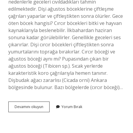
nedenlerle geceleri cıvıldadıkları tahmin
edilmektedir. Dişi ağustos böceklerine çiftleşme
çağrıları yaparlar ve çiftleştikten sonra ölürler. Gece
öten böcek hangisi? Cırcır böcekleri bitki ve hayvan
kaynaklarıyla beslenebilir. İlkbahardan haziran
sonuna kadar görülebilirler. Genellikle geceleri ses
çıkarırlar. Dişi cırcır böcekleri çiftleştikten sonra
yumurtalarını toprağa bırakırlar. Cırcır böceği ve
ağustos böceği aynı mı? Pupasından çıkan bir
ağustos böceği (Tibicen sp.). Sıcak yerlerde
karakteristik koro çağrılarıyla hemen tanınır.
Dişbudak ağacı zararlısı (Cicada orni) Ankara
bölgesinde bulunur. Bazı bölgelerde (cırcır böceği)…
Ağustos
Devamını okuyun
Yorum Bırak
Böceği
Gece
Öter
Mi