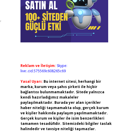
r
Reklam ve İletişim:
Skype:
live:.cid.575569c608265c69
Yasal Uyarı:
Bu internet sitesi, herhangi bir
marka, kurum veya şahıs şirketi ile hiçbir
bağlantısı bulunmamaktadır. Sitede yalnızca
kendi hazırladığımız makaleler
paylaşılmaktadır. Burada yer alan içerikler
haber niteliği taşımamakta olup, gerçek kurum
ve kişiler hakkında paylaşım yapılmamaktadır.
Gerçek kurum ve kişiler ile isim benzerlikleri
tamamen tesadüfidir. Sitemizdeki bilgiler taslak
halindedir ve tavsiye niteliği taşımazlar.