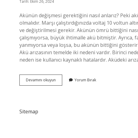
Tarih: Ekim 26, 2024
Akünün değişmesi gerektiğini nasıl anlarız? Peki akü
olmalıdır. Marşı çalıştırdığınızda voltaj 10 voltun al
ve değiştirilmesi gerekir. Akünün ömrü bittiğini nasıl
çalışmıyorsa, büyük ihtimalle akü bitmiştir. Ayrıca, f
yanmıyorsa veya loşsa, bu akünün bittiğini gösterir
Akü arızasının temelde iki nedeni vardır. Birinci n
neden ise kullanıcı kaynaklı hatalardır. Aküdeki arıza
Akünün
Devamını okuyun
Yorum Bırak
Arızalı
Olduğu
Nasıl
Anlaşılır
Sitemap