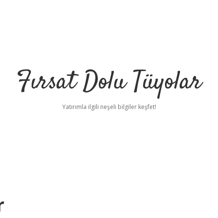
Fırsat Dolu Tüyolar
Yatırımla ilgili neşeli bilgiler keşfet!
r