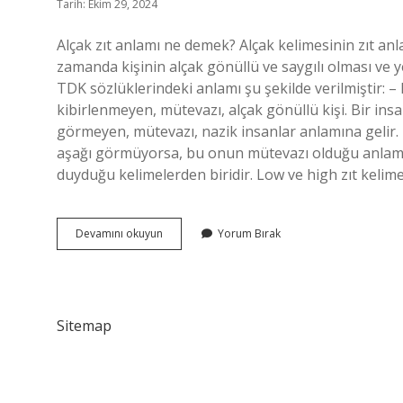
Tarih: Ekim 29, 2024
Alçak zıt anlamı ne demek? Alçak kelimesinin zıt anl
zamanda kişinin alçak gönüllü ve saygılı olması ve y
TDK sözlüklerindeki anlamı şu şekilde verilmiştir
kibirlenmeyen, mütevazı, alçak gönüllü kişi. Bir i
görmeyen, mütevazı, nazik insanlar anlamına gelir.
aşağı görmüyorsa, bu onun mütevazı olduğu anlamına 
duyduğu kelimelerden biridir. Low ve high zıt kelimel
Alçağın
Devamını okuyun
Yorum Bırak
Anlamı
Nedir
Sitemap