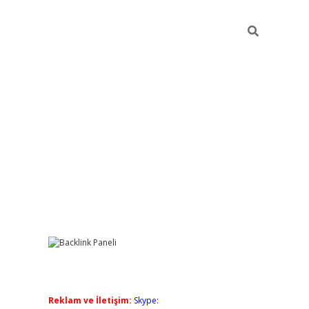
Sidebar
grandoperabet giriş
elexbett.net
tulipbetgiris.org
Reklam ve İletişim:
Skype: