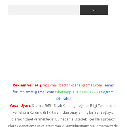
Arama
s.org
Reklam ve İletişim:
E-mail:
backlinkpaneli@gmail.com
Teams:
forumhizmeti@gmail.com
Whatsapp: 0262 606 0 726
Telegram:
@karabul
Yasal Uyarı:
Sitemiz, 5651 Sayılı Kanun gereğince Bilgi Teknolojileri
ve İletişim Kurumu (BTK) tarafından onaylanmış bir Yer Sağlayıcı
olarak hizmet vermektedir. Bu nedenle, sitedeki içerikleri proaktif
olarak denetleme veya araştırma yükümlülüğümüz bulunmamaktadır.