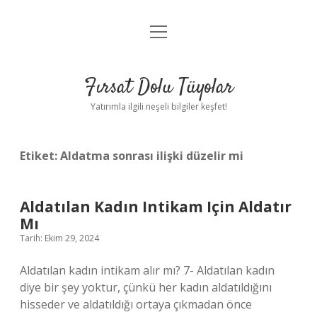
menüyü
Gizlilik Politikası
aç
Hakkımızda
Fırsat Dolu Tüyolar
Yasal Uyarı
Yatırımla ilgili neşeli bilgiler keşfet!
Etiket:
Aldatma sonrası ilişki düzelir mi
Aldatılan Kadın Intikam Için Aldatır
Mı
Tarih: Ekim 29, 2024
Aldatılan kadın intikam alır mı? 7- Aldatılan kadın
diye bir şey yoktur, çünkü her kadın aldatıldığını
hisseder ve aldatıldığı ortaya çıkmadan önce