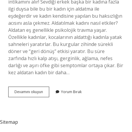
intikamını alır! Sevdiği erkek başka bir kadına fazla
ilgi duysa bile bu bir kadın için aldatma ile
eşdeğerdir ve kadın kendisine yapılan bu haksızlığın
acısını asla çekmez. Aldatılmak kadını nasıl etkiler?
Aldatan eş genellikle psikolojik travma yaşar.
Özellikle kadınlar, kocalarının aldattığı kadınla yatak
sahneleri yaratırlar. Bu kurgular zihinde sürekli
döner ve “geri dönüş” etkisi yaratır. Bu süre
zarfında hızlı kalp atışı, gerginlik, ağlama, nefes
darlığı ve aşırı öfke gibi semptomlar ortaya çıkar. Bir
kez aldatan kadın bir daha…
Aldatılan
Devamını okuyun
Yorum Bırak
Kadın
Intikam
Için
Aldatır
Mı
Sitemap