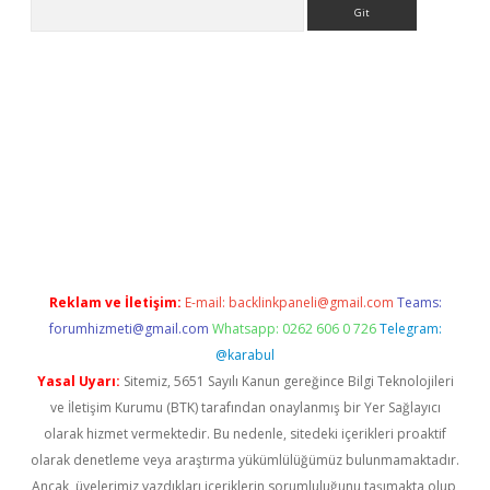
Arama
t
tulipbetgiris.org
Reklam ve İletişim:
E-mail:
backlinkpaneli@gmail.com
Teams:
forumhizmeti@gmail.com
Whatsapp: 0262 606 0 726
Telegram:
@karabul
Yasal Uyarı:
Sitemiz, 5651 Sayılı Kanun gereğince Bilgi Teknolojileri
ve İletişim Kurumu (BTK) tarafından onaylanmış bir Yer Sağlayıcı
olarak hizmet vermektedir. Bu nedenle, sitedeki içerikleri proaktif
olarak denetleme veya araştırma yükümlülüğümüz bulunmamaktadır.
Ancak, üyelerimiz yazdıkları içeriklerin sorumluluğunu taşımakta olup,