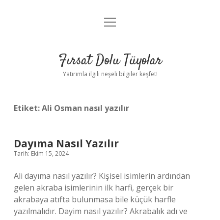
menüyü
Gizlilik Politikası
aç
Hakkımızda
Fırsat Dolu Tüyolar
Yasal Uyarı
Yatırımla ilgili neşeli bilgiler keşfet!
Etiket:
Ali Osman nasıl yazılır
Dayıma Nasıl Yazılır
Tarih: Ekim 15, 2024
Ali dayıma nasıl yazılır? Kişisel isimlerin ardından
gelen akraba isimlerinin ilk harfi, gerçek bir
akrabaya atıfta bulunmasa bile küçük harfle
yazılmalıdır. Dayim nasıl yazılır? Akrabalık adı ve