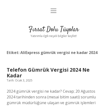
menüyü
Gizlilik Politikası
aç
Hakkımızda
Fırsat Dolu Tüyolar
Yasal Uyarı
Yatırımla ilgili neşeli bilgiler keşfet!
Etiket:
AliExpress gümrük vergisi ne kadar 2024
Telefon Gümrük Vergisi 2024 Ne
Kadar
Tarih: Ocak 3, 2025
2024 gümrük vergisi ne kadar? Cevap; 20 Ağustos
2024 tarihinden sonra (mesai bitim saati) sorumlu
gümrük müdürlüğüne ulaşan ve gümrük işlemleri