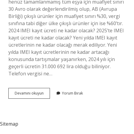
henüz tamamlanmamış tüm eşya için muafiyet sınırı
30 Avro olarak değerlendirilmiş olup, AB (Avrupa
Birliği) çıkışlı ürünler için muafiyet sınırı %30, vergi
sınıfına tabi diğer ülke çıkışlı ürünler için ise %60’tır.
2024 IMEI kayıt ücreti ne kadar olacak? 2025’te IMEI
kayıt ücreti ne kadar olacak? Yeni yılda IMEI kayıt
ücretlerinin ne kadar olacağı merak ediliyor. Yeni
yılda IMEI kayıt ücretlerinin ne kadar artacağı
konusunda tartışmalar yaşanırken, 2024 yılı için
geçerli ücretin 31.000 692 lira olduğu biliniyor.
Telefon vergisi ne…
Telefon
Devamını okuyun
Yorum Bırak
Gümrük
Vergisi
2024
Ne
Kadar
Sitemap