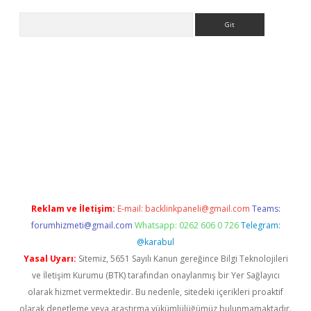
Arama
.org
Reklam ve İletişim:
E-mail:
backlinkpaneli@gmail.com
Teams:
forumhizmeti@gmail.com
Whatsapp: 0262 606 0 726
Telegram:
@karabul
Yasal Uyarı:
Sitemiz, 5651 Sayılı Kanun gereğince Bilgi Teknolojileri
ve İletişim Kurumu (BTK) tarafından onaylanmış bir Yer Sağlayıcı
olarak hizmet vermektedir. Bu nedenle, sitedeki içerikleri proaktif
olarak denetleme veya araştırma yükümlülüğümüz bulunmamaktadır.