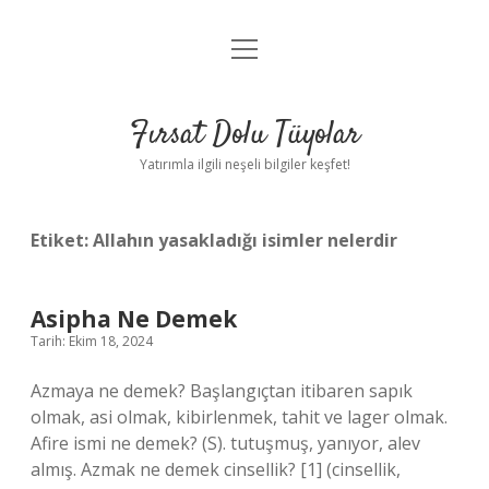
menüyü
Gizlilik Politikası
aç
Hakkımızda
Fırsat Dolu Tüyolar
Yasal Uyarı
Yatırımla ilgili neşeli bilgiler keşfet!
Etiket:
Allahın yasakladığı isimler nelerdir
Asipha Ne Demek
Tarih: Ekim 18, 2024
Azmaya ne demek? Başlangıçtan itibaren sapık
olmak, asi olmak, kibirlenmek, tahit ve lager olmak.
Afire ismi ne demek? (S). tutuşmuş, yanıyor, alev
almış. Azmak ne demek cinsellik? [1] (cinsellik,