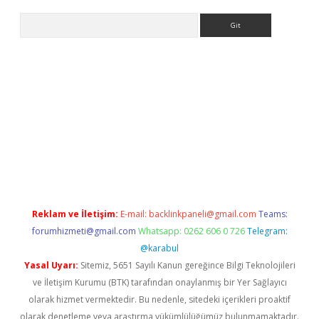
Arama
.org
Reklam ve İletişim:
E-mail:
backlinkpaneli@gmail.com
Teams:
forumhizmeti@gmail.com
Whatsapp: 0262 606 0 726
Telegram:
@karabul
Yasal Uyarı:
Sitemiz, 5651 Sayılı Kanun gereğince Bilgi Teknolojileri
ve İletişim Kurumu (BTK) tarafından onaylanmış bir Yer Sağlayıcı
olarak hizmet vermektedir. Bu nedenle, sitedeki içerikleri proaktif
olarak denetleme veya araştırma yükümlülüğümüz bulunmamaktadır.