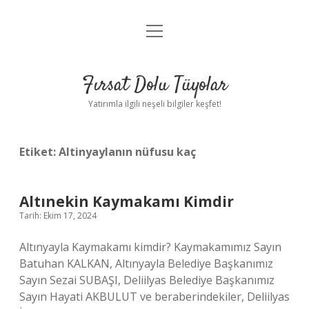
menüyü
Gizlilik Politikası
aç
Hakkımızda
Fırsat Dolu Tüyolar
Yasal Uyarı
Yatırımla ilgili neşeli bilgiler keşfet!
Etiket:
Altinyaylanın nüfusu kaç
Altınekin Kaymakamı Kimdir
Tarih: Ekim 17, 2024
Altınyayla Kaymakamı kimdir? Kaymakamımız Sayın
Batuhan KALKAN, Altınyayla Belediye Başkanımız
Sayın Sezai SUBAŞI, Deliilyas Belediye Başkanımız
Sayın Hayati AKBULUT ve beraberindekiler, Deliilyas