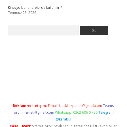
Kinezyo bant nerelerde kullanılır ?
Temmuz 25, 2026
Arama
.org
Reklam ve İletişim:
E-mail:
backlinkpaneli@gmail.com
Teams:
forumhizmeti@gmail.com
Whatsapp: 0262 606 0 726
Telegram:
@karabul
Yasal Uyarı:
Sitemiz, 5651 Sayılı Kanun gereğince Bilgi Teknolojileri