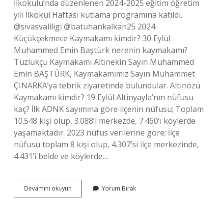
İlkokulu’nda düzenlenen 2024-2025 eğitim öğretim
yılı İlkokul Haftası kutlama programına katıldı.
@sivasvaliligi @batuhankalkan25 2024
Küçükçekmece Kaymakamı kimdir? 30 Eylül
Muhammed Emin Baştürk nerenin kaymakamı?
Tuzlukçu Kaymakamı Altınekin Sayın Muhammed
Emin BAŞTÜRK, Kaymakamımız Sayın Muhammet
ÇINARKA’ya tebrik ziyaretinde bulundular. Altınözü
Kaymakamı kimdir? 19 Eylül Altinyayla’nın nüfusu
kaç? İlk ADNK sayımına göre ilçenin nüfusu; Toplam
10.548 kişi olup, 3.088’i merkezde, 7.460’ı köylerde
yaşamaktadır. 2023 nüfus verilerine göre; İlçe
nüfusu toplam 8 kişi olup, 4.307’si ilçe merkezinde,
4.431’i belde ve köylerde…
Altınekin
Devamını okuyun
Yorum Bırak
Kaymakamı
Kimdir