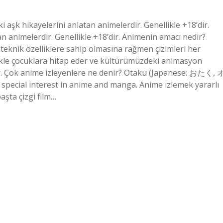
 aşk hikayelerini anlatan animelerdir. Genellikle +18’dir.
tan animelerdir. Genellikle +18’dir. Animenin amacı nedir?
ı teknik özelliklere sahip olmasına rağmen çizimleri her
likle çocuklara hitap eder ve kültürümüzdeki animasyon
dır. Çok anime izleyenlere ne denir? Otaku (Japanese: おたく, 
pecial interest in anime and manga. Anime izlemek yararlı
aşta çizgi film…