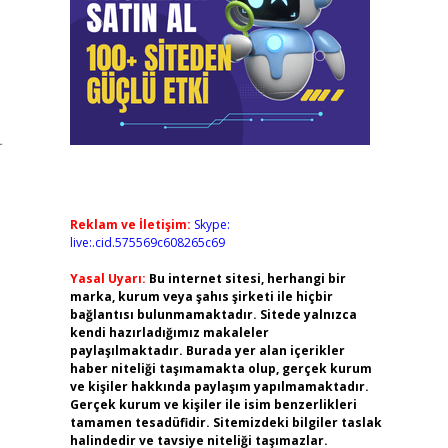
オ
Reklam ve İletişim:
Skype:
live:.cid.575569c608265c69
Yasal Uyarı:
Bu internet sitesi, herhangi bir
marka, kurum veya şahıs şirketi ile hiçbir
bağlantısı bulunmamaktadır. Sitede yalnızca
kendi hazırladığımız makaleler
paylaşılmaktadır. Burada yer alan içerikler
haber niteliği taşımamakta olup, gerçek kurum
ve kişiler hakkında paylaşım yapılmamaktadır.
Gerçek kurum ve kişiler ile isim benzerlikleri
tamamen tesadüfidir. Sitemizdeki bilgiler taslak
halindedir ve tavsiye niteliği taşımazlar.