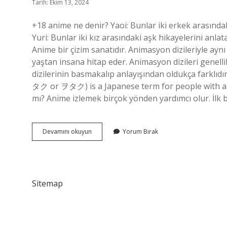
Tarih: Ekim 13, 2024
+18 anime ne denir? Yaoi: Bunlar iki erkek arasındaki
Yuri: Bunlar iki kız arasındaki aşk hikayelerini anla
Anime bir çizim sanatıdır. Animasyon dizileriyle ayn
yaştan insana hitap eder. Animasyon dizileri genel
dizilerinin basmakalıp anlayışından oldukça farklı
タク or ヲタク) is a Japanese term for people with a s
mı? Anime izlemek birçok yönden yardımcı olur. İlk b
Anime
Devamını okuyun
Yorum Bırak
Izlemek
Ne
Demek
Sitemap