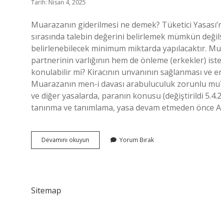
Tarih: Nisan 4, 2025
Muarazanın giderilmesi ne demek? Tüketici Yasası’nd
sırasında talebin değerini belirlemek mümkün deği
belirlenebilecek minimum miktarda yapılacaktır. 
partnerinin varlığının hem de önleme (erkekler) is
konulabilir mi? Kiracının unvanının sağlanması ve e
Muarazanın men-i davası arabuluculuk zorunlu mu? 
ve diğer yasalarda, paranın konusu (değiştirildi 5.4.2
tanınma ve tanımlama, yasa devam etmeden önce Ar
Muarazanın
Devamını okuyun
Yorum Bırak
Giderilmesi
Davası
Ne
Demek
Sitemap