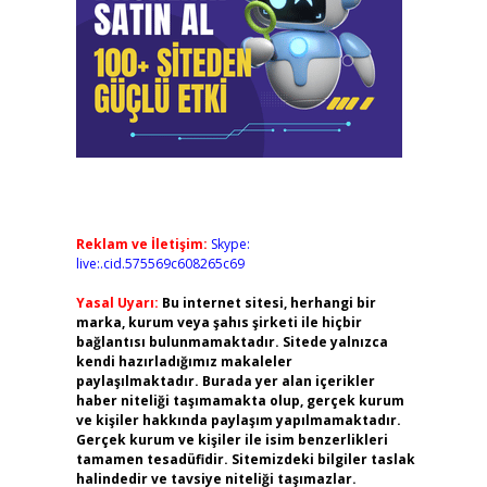
Reklam ve İletişim:
Skype:
live:.cid.575569c608265c69
Yasal Uyarı:
Bu internet sitesi, herhangi bir
marka, kurum veya şahıs şirketi ile hiçbir
bağlantısı bulunmamaktadır. Sitede yalnızca
kendi hazırladığımız makaleler
paylaşılmaktadır. Burada yer alan içerikler
haber niteliği taşımamakta olup, gerçek kurum
ve kişiler hakkında paylaşım yapılmamaktadır.
Gerçek kurum ve kişiler ile isim benzerlikleri
tamamen tesadüfidir. Sitemizdeki bilgiler taslak
halindedir ve tavsiye niteliği taşımazlar.