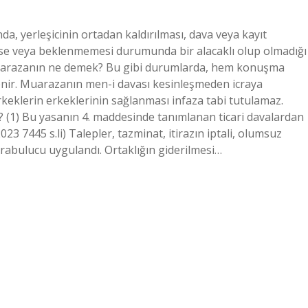
a, yerleşicinin ortadan kaldırılması, dava veya kayıt
lse veya beklenmemesi durumunda bir alacaklı olup olmadığı
Muarazanın ne demek? Bu gibi durumlarda, hem konuşma
tenir. Muarazanın men-i davası kesinleşmeden icraya
rkeklerin erkeklerinin sağlanması infaza tabi tutulamaz.
(1) Bu yasanın 4. maddesinde tanımlanan ticari davalardan
023 7445 s.li) Talepler, tazminat, itirazın iptali, olumsuz
abulucu uygulandı. Ortaklığın giderilmesi…