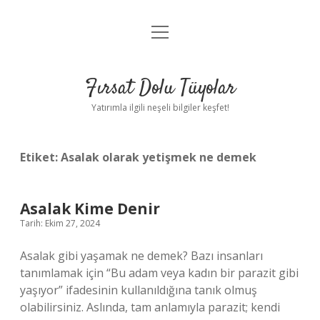
menüyü
Gizlilik Politikası
aç
Hakkımızda
Fırsat Dolu Tüyolar
Yasal Uyarı
Yatırımla ilgili neşeli bilgiler keşfet!
Etiket:
Asalak olarak yetişmek ne demek
Asalak Kime Denir
Tarih: Ekim 27, 2024
Asalak gibi yaşamak ne demek? Bazı insanları
tanımlamak için “Bu adam veya kadın bir parazit gibi
yaşıyor” ifadesinin kullanıldığına tanık olmuş
olabilirsiniz. Aslında, tam anlamıyla parazit; kendi