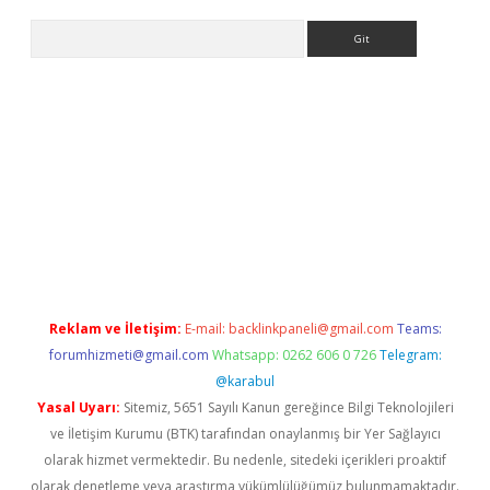
Arama
.org
Reklam ve İletişim:
E-mail:
backlinkpaneli@gmail.com
Teams:
forumhizmeti@gmail.com
Whatsapp: 0262 606 0 726
Telegram:
@karabul
Yasal Uyarı:
Sitemiz, 5651 Sayılı Kanun gereğince Bilgi Teknolojileri
ve İletişim Kurumu (BTK) tarafından onaylanmış bir Yer Sağlayıcı
olarak hizmet vermektedir. Bu nedenle, sitedeki içerikleri proaktif
olarak denetleme veya araştırma yükümlülüğümüz bulunmamaktadır.