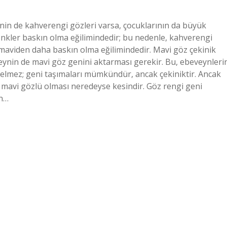
nin de kahverengi gözleri varsa, çocuklarının da büyük
enkler baskın olma eğilimindedir; bu nedenle, kahverengi
 maviden daha baskın olma eğilimindedir. Mavi göz çekinik
veynin de mavi göz genini aktarması gerekir. Bu, ebeveynleri
gelmez; geni taşımaları mümkündür, ancak çekiniktir. Ancak
 mavi gözlü olması neredeyse kesindir. Göz rengi geni
in…