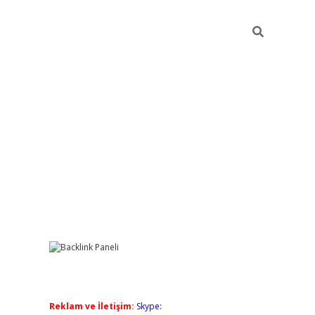
Sidebar
grandoperabet giriş
elexbett.net
tulipbetgiris.org
Reklam ve İletişim:
Skype: