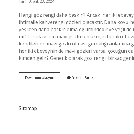
Tarih: Aralık 23, 2024
Hangi göz rengi daha baskın? Ancak, her iki ebevey
ihtimalle kahverengi gözleri olacaktır. Daha koyu r
yeşilden daha baskın olma eğilimindedir ve yeşil de
mi? Çocuklarının mavi gözlü olması için her iki ebe
kendilerinin mavi gözlü olması gerektiği anlamına 
her iki ebeveynin de mavi gözleri varsa, çocuğun da
kimden gelir? Genetik olarak göz rengi, birkaç gen
Mavi
Devamını okuyun
Yorum Bırak
Göz
Mü
Baskın
Yeşil
Mi
Sitemap