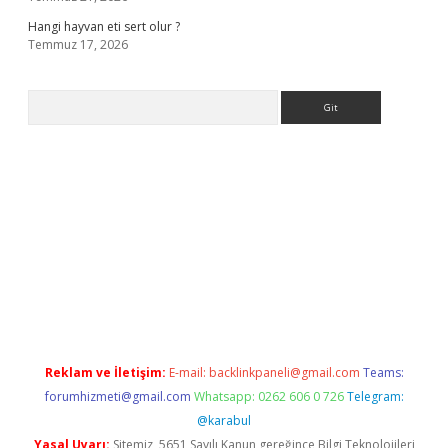
Hangi hayvan eti sert olur ?
Temmuz 17, 2026
Arama
.org
Reklam ve İletişim:
E-mail:
backlinkpaneli@gmail.com
Teams:
forumhizmeti@gmail.com
Whatsapp: 0262 606 0 726
Telegram:
@karabul
Yasal Uyarı:
Sitemiz, 5651 Sayılı Kanun gereğince Bilgi Teknolojileri