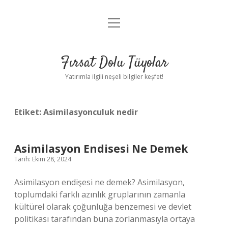
menüyü
Gizlilik Politikası
aç
Hakkımızda
Fırsat Dolu Tüyolar
Yasal Uyarı
Yatırımla ilgili neşeli bilgiler keşfet!
Etiket:
Asimilasyonculuk nedir
Asimilasyon Endisesi Ne Demek
Tarih: Ekim 28, 2024
Asimilasyon endişesi ne demek? Asimilasyon,
toplumdaki farklı azınlık gruplarının zamanla
kültürel olarak çoğunluğa benzemesi ve devlet
politikası tarafından buna zorlanmasıyla ortaya