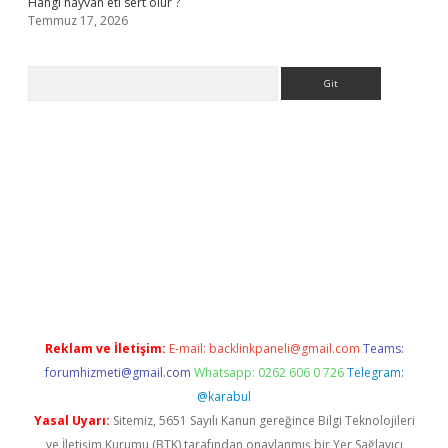
Hangi hayvan eti sert olur ?
Temmuz 17, 2026
Arama
giris.org
Reklam ve İletişim:
E-mail:
backlinkpaneli@gmail.com
Teams:
forumhizmeti@gmail.com
Whatsapp: 0262 606 0 726
Telegram:
@karabul
Yasal Uyarı:
Sitemiz, 5651 Sayılı Kanun gereğince Bilgi Teknolojileri
ve İletişim Kurumu (BTK) tarafından onaylanmış bir Yer Sağlayıcı