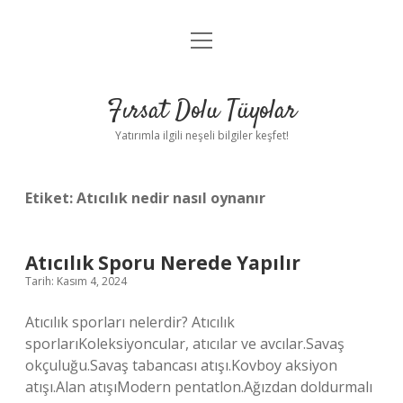
menüyü
Gizlilik Politikası
aç
Hakkımızda
Fırsat Dolu Tüyolar
Yasal Uyarı
Yatırımla ilgili neşeli bilgiler keşfet!
Etiket:
Atıcılık nedir nasıl oynanır
Atıcılık Sporu Nerede Yapılır
Tarih: Kasım 4, 2024
Atıcılık sporları nelerdir? Atıcılık
sporlarıKoleksiyoncular, atıcılar ve avcılar.Savaş
okçuluğu.Savaş tabancası atışı.Kovboy aksiyon
atışı.Alan atışıModern pentatlon.Ağızdan doldurmalı