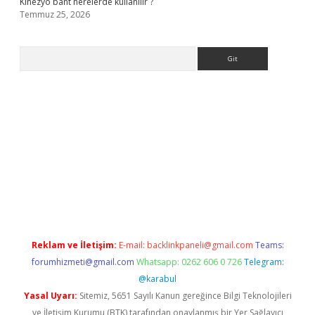
Kinezyo bant nerelerde kullanılır ?
Temmuz 25, 2026
Arama
.org
Reklam ve İletişim:
E-mail:
backlinkpaneli@gmail.com
Teams:
forumhizmeti@gmail.com
Whatsapp: 0262 606 0 726
Telegram:
@karabul
Yasal Uyarı:
Sitemiz, 5651 Sayılı Kanun gereğince Bilgi Teknolojileri
ve İletişim Kurumu (BTK) tarafından onaylanmış bir Yer Sağlayıcı