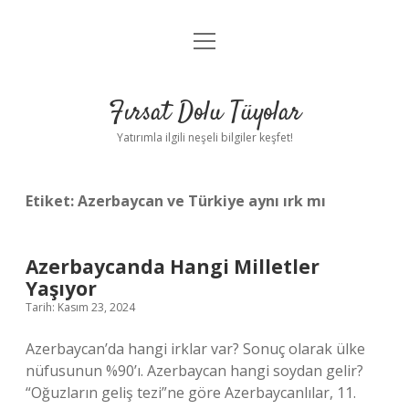
menüyü
Gizlilik Politikası
aç
Hakkımızda
Fırsat Dolu Tüyolar
Yasal Uyarı
Yatırımla ilgili neşeli bilgiler keşfet!
Etiket:
Azerbaycan ve Türkiye aynı ırk mı
Azerbaycanda Hangi Milletler
Yaşıyor
Tarih: Kasım 23, 2024
Azerbaycan’da hangi irklar var? Sonuç olarak ülke
nüfusunun %90’ı. Azerbaycan hangi soydan gelir?
“Oğuzların geliş tezi”ne göre Azerbaycanlılar, 11.