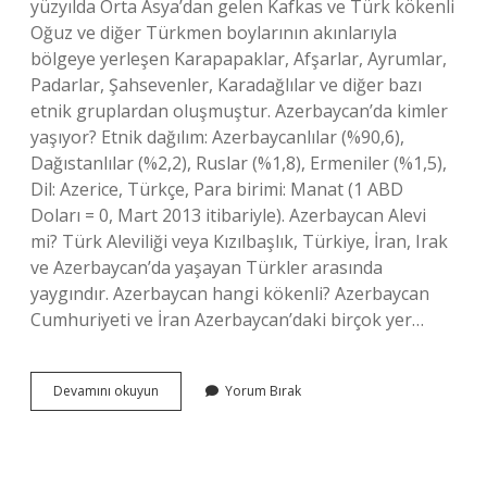
yüzyılda Orta Asya’dan gelen Kafkas ve Türk kökenli
Oğuz ve diğer Türkmen boylarının akınlarıyla
bölgeye yerleşen Karapapaklar, Afşarlar, Ayrumlar,
Padarlar, Şahsevenler, Karadağlılar ve diğer bazı
etnik gruplardan oluşmuştur. Azerbaycan’da kimler
yaşıyor? Etnik dağılım: Azerbaycanlılar (%90,6),
Dağıstanlılar (%2,2), Ruslar (%1,8), Ermeniler (%1,5),
Dil: Azerice, Türkçe, Para birimi: Manat (1 ABD
Doları = 0, Mart 2013 itibariyle). Azerbaycan Alevi
mi? Türk Aleviliği veya Kızılbaşlık, Türkiye, İran, Irak
ve Azerbaycan’da yaşayan Türkler arasında
yaygındır. Azerbaycan hangi kökenli? Azerbaycan
Cumhuriyeti ve İran Azerbaycan’daki birçok yer…
Azerbaycanda
Devamını okuyun
Yorum Bırak
Hangi
Milletler
Yaşıyor