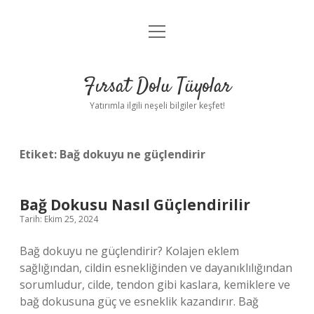
menüyü
Gizlilik Politikası
aç
Hakkımızda
Fırsat Dolu Tüyolar
Yasal Uyarı
Yatırımla ilgili neşeli bilgiler keşfet!
Etiket:
Bağ dokuyu ne güçlendirir
Bağ Dokusu Nasıl Güçlendirilir
Tarih: Ekim 25, 2024
Bağ dokuyu ne güçlendirir? Kolajen eklem
sağlığından, cildin esnekliğinden ve dayanıklılığından
sorumludur, cilde, tendon gibi kaslara, kemiklere ve
bağ dokusuna güç ve esneklik kazandırır. Bağ