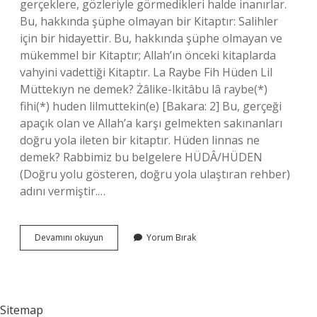
gerçeklere, gözleriyle görmedikleri halde inanırlar.
Bu, hakkında şüphe olmayan bir Kitaptır: Salihler
için bir hidayettir. Bu, hakkında şüphe olmayan ve
mükemmel bir Kitaptır; Allah’ın önceki kitaplarda
vahyini vadettiği Kitaptır. La Raybe Fih Hüden Lil
Müttekıyn ne demek? Żâlike-lkitâbu lâ raybe(*)
fihi(*) huden lilmuttekin(e) [Bakara: 2] Bu, gerçeği
apaçık olan ve Allah’a karşı gelmekten sakınanları
doğru yola ileten bir kitaptır. Hüden linnas ne
demek? Rabbimiz bu belgelere HÜDÂ/HÜDEN
(Doğru yolu gösteren, doğru yola ulaştıran rehber)
adını vermiştir.…
Hüden
Devamını okuyun
Yorum Bırak
Lil
Muttakin
Ne
Demek
Sitemap