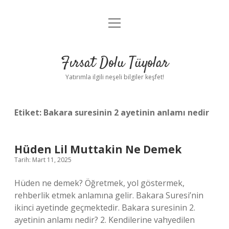
menüyü
Gizlilik Politikası
aç
Hakkımızda
Fırsat Dolu Tüyolar
Yasal Uyarı
Yatırımla ilgili neşeli bilgiler keşfet!
Etiket:
Bakara suresinin 2 ayetinin anlamı nedir
Hüden Lil Muttakin Ne Demek
Tarih: Mart 11, 2025
Hüden ne demek? Öğretmek, yol göstermek,
rehberlik etmek anlamına gelir. Bakara Suresi’nin
ikinci ayetinde geçmektedir. Bakara suresinin 2.
ayetinin anlamı nedir? 2. Kendilerine vahyedilen