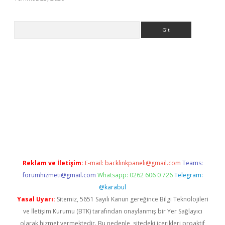
Arama
.org
Reklam ve İletişim:
E-mail:
backlinkpaneli@gmail.com
Teams:
forumhizmeti@gmail.com
Whatsapp: 0262 606 0 726
Telegram:
@karabul
Yasal Uyarı:
Sitemiz, 5651 Sayılı Kanun gereğince Bilgi Teknolojileri
ve İletişim Kurumu (BTK) tarafından onaylanmış bir Yer Sağlayıcı
olarak hizmet vermektedir. Bu nedenle, sitedeki içerikleri proaktif