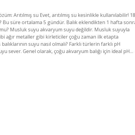
çözüm: Arıtılmış su Evet, arıtılmış su kesinlikle kullanılabilir! 1
ir? Bu süre ortalama 5 gündür. Balık eklendikten 1 hafta sonr
r mu? Musluk suyu akvaryum suyu değildir. Musluk suyuyla
i ağır metaller gibi kirleticiler çoğu zaman ilk etapta
 balıklarının suyu nasıl olmalı? Farklı türlerin farklı pH
suyu sever. Genel olarak, çoğu akvaryum balığı için ideal pH…