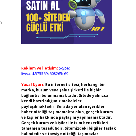
8
a
Reklam ve İletişim:
Skype:
live:.cid.575569c608265c69
Yasal Uyarı:
Bu internet sitesi, herhangi bir
marka, kurum veya şahıs şirketi ile hiçbir
bağlantısı bulunmamaktadır. Sitede yalnızca
kendi hazırladığımız makaleler
paylaşılmaktadır. Burada yer alan içerikler
haber niteliği taşımamakta olup, gerçek kurum
ve kişiler hakkında paylaşım yapılmamaktadır.
Gerçek kurum ve kişiler ile isim benzerlikleri
tamamen tesadüfidir. Sitemizdeki bilgiler taslak
halindedir ve tavsiye niteliği taşımazlar.