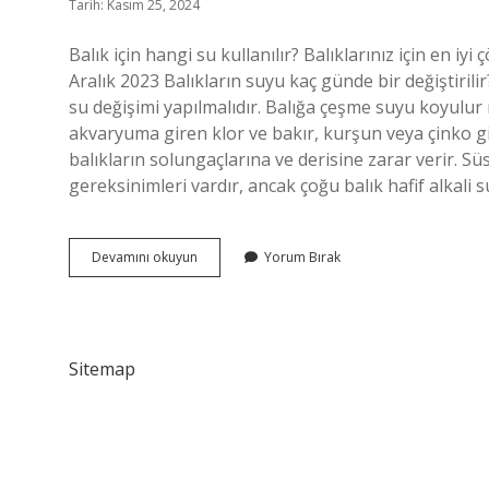
Tarih: Kasım 25, 2024
Balık için hangi su kullanılır? Balıklarınız için en iyi 
Aralık 2023 Balıkların suyu kaç günde bir değiştiril
su değişimi yapılmalıdır. Balığa çeşme suyu koyulu
akvaryuma giren klor ve bakır, kurşun veya çinko gib
balıkların solungaçlarına ve derisine zarar verir. Süs
gereksinimleri vardır, ancak çoğu balık hafif alkali 
Evde
Devamını okuyun
Yorum Bırak
Beslenen
Balıkların
Suyu
Nasıl
Olmalı
Sitemap