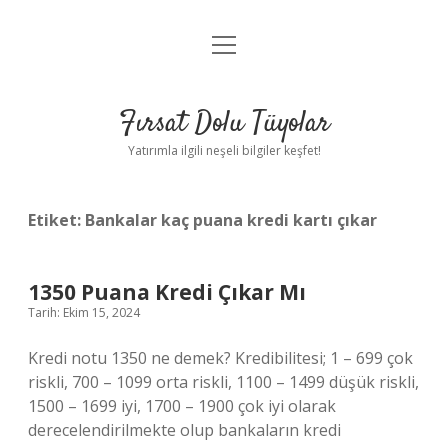
menüyü
Gizlilik Politikası
aç
Hakkımızda
Fırsat Dolu Tüyolar
Yasal Uyarı
Yatırımla ilgili neşeli bilgiler keşfet!
Etiket:
Bankalar kaç puana kredi kartı çıkar
1350 Puana Kredi Çıkar Mı
Tarih: Ekim 15, 2024
Kredi notu 1350 ne demek? Kredibilitesi; 1 – 699 çok
riskli, 700 – 1099 orta riskli, 1100 – 1499 düşük riskli,
1500 – 1699 iyi, 1700 – 1900 çok iyi olarak
derecelendirilmekte olup bankaların kredi