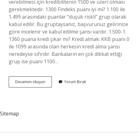
verebilmesi için kredibilitenin 1500 ve üzeri olması
gerekmektedir. 1300 Findeks puanı iyi mi? 1.100 ile
1.499 arasındaki puanlar “düşük riskli” grup olarak
kabul edilir. Bu gruptaysanız, başvurunuz gelirinize
göre incelenir ve kabul edilme şansı vardır. 1.500-1.
1360 puana kredi çıkar mı? Kredi almak: KKB puanı 0
ile 1099 arasında olan herkesin kredi alma şansı
neredeyse sıfırdır. Bankaların en çok dikkat ettiği
grup ise puanı 1100…
1350
Devamını okuyun
Yorum Bırak
Puana
Kredi
Çıkar
Mı
Sitemap