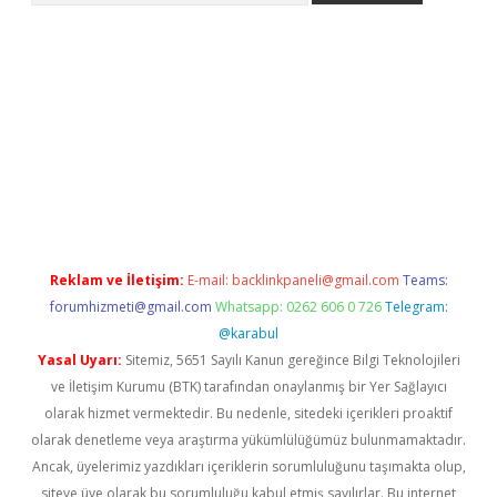
.org
Reklam ve İletişim:
E-mail:
backlinkpaneli@gmail.com
Teams:
forumhizmeti@gmail.com
Whatsapp: 0262 606 0 726
Telegram:
@karabul
Yasal Uyarı:
Sitemiz, 5651 Sayılı Kanun gereğince Bilgi Teknolojileri
ve İletişim Kurumu (BTK) tarafından onaylanmış bir Yer Sağlayıcı
olarak hizmet vermektedir. Bu nedenle, sitedeki içerikleri proaktif
olarak denetleme veya araştırma yükümlülüğümüz bulunmamaktadır.
Ancak, üyelerimiz yazdıkları içeriklerin sorumluluğunu taşımakta olup,
siteye üye olarak bu sorumluluğu kabul etmiş sayılırlar. Bu internet