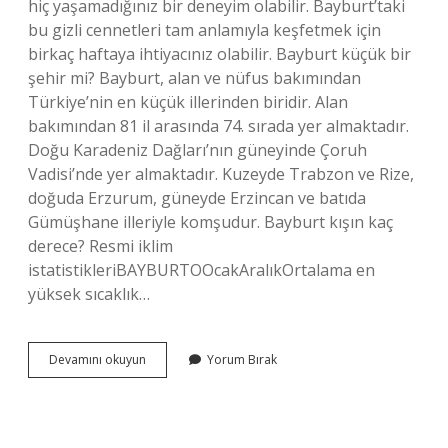
hiç yaşamadığınız bir deneyim olabilir. Bayburt’taki
bu gizli cennetleri tam anlamıyla keşfetmek için
birkaç haftaya ihtiyacınız olabilir. Bayburt küçük bir
şehir mi? Bayburt, alan ve nüfus bakımından
Türkiye’nin en küçük illerinden biridir. Alan
bakımından 81 il arasında 74. sırada yer almaktadır.
Doğu Karadeniz Dağları’nın güneyinde Çoruh
Vadisi’nde yer almaktadır. Kuzeyde Trabzon ve Rize,
doğuda Erzurum, güneyde Erzincan ve batıda
Gümüşhane illeriyle komşudur. Bayburt kışın kaç
derece? Resmi iklim
istatistikleriBAYBURTOOcakAralıkOrtalama en
yüksek sıcaklık…
Bayburt
Devamını okuyun
Yorum Bırak
Pahalı
Bir
Şehir
Mı