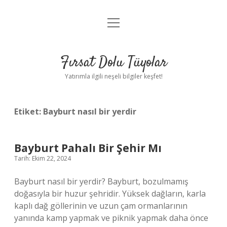
menüyü
Gizlilik Politikası
aç
Hakkımızda
Fırsat Dolu Tüyolar
Yasal Uyarı
Yatırımla ilgili neşeli bilgiler keşfet!
Etiket:
Bayburt nasıl bir yerdir
Bayburt Pahalı Bir Şehir Mı
Tarih: Ekim 22, 2024
Bayburt nasıl bir yerdir? Bayburt, bozulmamış
doğasıyla bir huzur şehridir. Yüksek dağların, karla
kaplı dağ göllerinin ve uzun çam ormanlarının
yanında kamp yapmak ve piknik yapmak daha önce