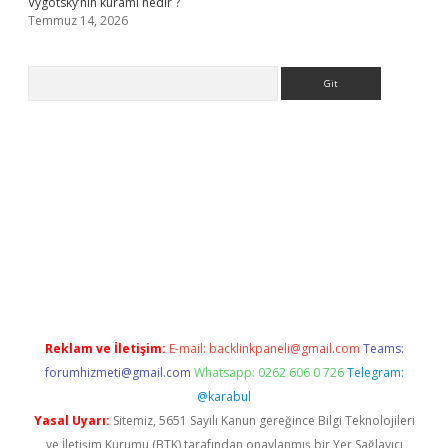
Vygotsky’nin kuramı nedir ?
Temmuz 14, 2026
Arama
.org
Reklam ve İletişim:
E-mail:
backlinkpaneli@gmail.com
Teams:
forumhizmeti@gmail.com
Whatsapp: 0262 606 0 726
Telegram:
@karabul
Yasal Uyarı:
Sitemiz, 5651 Sayılı Kanun gereğince Bilgi Teknolojileri
ve İletişim Kurumu (BTK) tarafından onaylanmış bir Yer Sağlayıcı