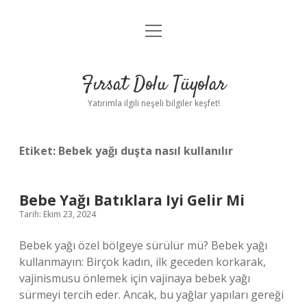
menüyü
Gizlilik Politikası
aç
Hakkımızda
Fırsat Dolu Tüyolar
Yasal Uyarı
Yatırımla ilgili neşeli bilgiler keşfet!
Etiket:
Bebek yağı duşta nasıl kullanılır
Bebe Yağı Batıklara Iyi Gelir Mi
Tarih: Ekim 23, 2024
Bebek yağı özel bölgeye sürülür mü? Bebek yağı
kullanmayın: Birçok kadın, ilk geceden korkarak,
vajinismusu önlemek için vajinaya bebek yağı
sürmeyi tercih eder. Ancak, bu yağlar yapıları gereği