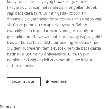
kolay temizlenmez ve yağ tabakası gözenekleri
tıkayarak cildinizin nefes almasını engeller. Bebek
yağı bacaklara sürülür mü? Çatlak topukları
önlemek için yatmadan önce topuklarınıza bebe yağı
sürün ve pamuklu çoraplarla uyuyun. Sabah
uyandığınızda topuklarınızın yumuşak olduğunu
görebilirsiniz. Bacaktaki batıklara hangi yağ iyi gelir?
Duş alırken orta sertlikte bir peeling ile ovmak hem
ölü deri hücrelerini temizleyecek hem de bacaklarda
batık kıl oluşumunu önleyecektir. Cilde uygun
nemlendirici yağlar cildi yumuşatabilir ve kılların
ciltten atılmasını…
Bebe
Devamını okuyun
Yorum Bırak
Yağı
Batıklara
Iyi
Gelir
Mi
Sitemap