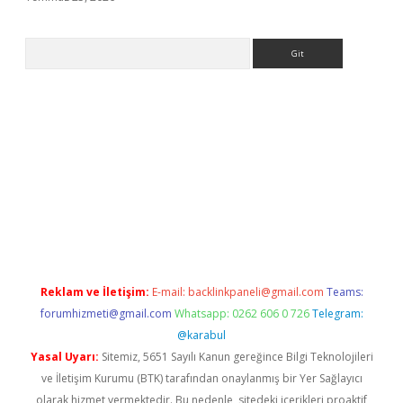
Arama
t giriş
elexbett.net
tulipbetgiris.org
Reklam ve İletişim:
E-mail:
backlinkpaneli@gmail.com
Teams:
forumhizmeti@gmail.com
Whatsapp: 0262 606 0 726
Telegram:
@karabul
Yasal Uyarı:
Sitemiz, 5651 Sayılı Kanun gereğince Bilgi Teknolojileri
ve İletişim Kurumu (BTK) tarafından onaylanmış bir Yer Sağlayıcı
olarak hizmet vermektedir. Bu nedenle, sitedeki içerikleri proaktif