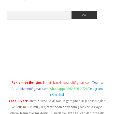
Arama
org
Reklam ve İletişim:
E-mail:
backlinkpaneli@gmail.com
Teams:
forumhizmeti@gmail.com
Whatsapp: 0262 606 0 726
Telegram:
@karabul
Yasal Uyarı:
Sitemiz, 5651 Sayılı Kanun gereğince Bilgi Teknolojileri
ve İletişim Kurumu (BTK) tarafından onaylanmış bir Yer Sağlayıcı
olarak hizmet vermektedir. Bu nedenle, sitedeki içerikleri proaktif