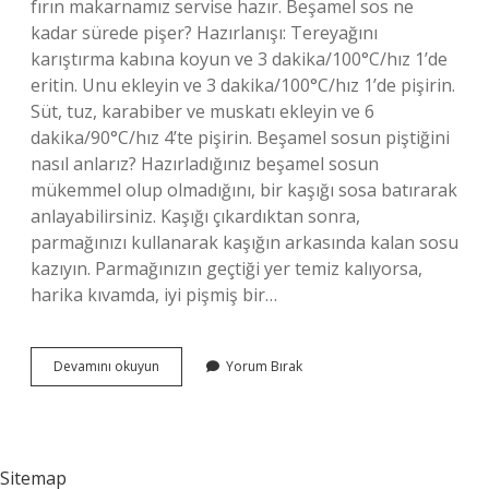
fırın makarnamız servise hazır. Beşamel sos ne
kadar sürede pişer? Hazırlanışı: Tereyağını
karıştırma kabına koyun ve 3 dakika/100°C/hız 1’de
eritin. Unu ekleyin ve 3 dakika/100°C/hız 1’de pişirin.
Süt, tuz, karabiber ve muskatı ekleyin ve 6
dakika/90°C/hız 4’te pişirin. Beşamel sosun piştiğini
nasıl anlarız? Hazırladığınız beşamel sosun
mükemmel olup olmadığını, bir kaşığı sosa batırarak
anlayabilirsiniz. Kaşığı çıkardıktan sonra,
parmağınızı kullanarak kaşığın arkasında kalan sosu
kazıyın. Parmağınızın geçtiği yer temiz kalıyorsa,
harika kıvamda, iyi pişmiş bir…
Beşamel
Devamını okuyun
Yorum Bırak
Sos
Kaç
Dakikada
Kızarır
Sitemap