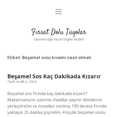
menüyü
Gizlilik Politikası
aç
Hakkımızda
Fırsat Dolu Tüyolar
Yasal Uyarı
Yatırımla ilgili neşeli bilgiler keşfet!
Etiket:
Beşamel sosu kıvamı nasıl olmalı
Beşamel Sos Kaç Dakikada Kızarır
Tarih: Aralık 2, 2024
Beşamel sos fırında kaç dakikada kızarır?
Makarnamızın üzerine cheddar peynir dilimlerini
yerleştirelim ve önceden ısıtılmış 190 derece fırında
yaklaşık 25 dakika pişirelim. 4 kişilik beşamel soslu