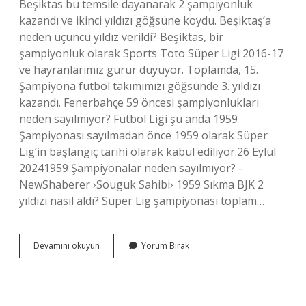
Beşiktas bu temsile dayanarak 2 şampiyonluk
kazandı ve ikinci yıldızı göğsüne koydu. Beşiktaş’a
neden üçüncü yıldız verildi? Beşiktas, bir
şampiyonluk olarak Sports Toto Süper Ligi 2016-17
ve hayranlarımız gurur duyuyor. Toplamda, 15.
Şampiyona futbol takımımızı göğsünde 3. yıldızı
kazandı. Fenerbahçe 59 öncesi şampiyonlukları
neden sayılmıyor? Futbol Ligi şu anda 1959
Şampiyonası sayılmadan önce 1959 olarak Süper
Lig’in başlangıç ​​tarihi olarak kabul ediliyor.26 Eylül
20241959 Şampiyonalar neden sayılmıyor? -
NewShaberer ›Souguk Sahibi› 1959 Sıkma BJK 2
yıldızı nasıl aldı? Süper Lig şampiyonası toplam…
Beşiktaşa
Devamını okuyun
Yorum Bırak
Neden
Iki
Şampiyonluk
Verildi