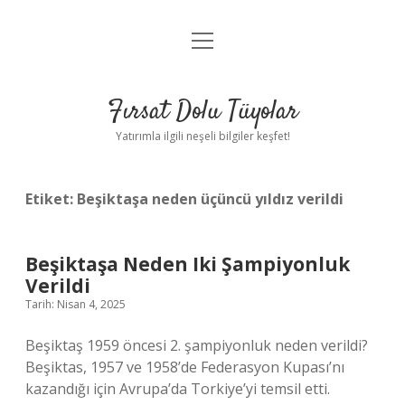
menüyü
Gizlilik Politikası
aç
Hakkımızda
Fırsat Dolu Tüyolar
Yasal Uyarı
Yatırımla ilgili neşeli bilgiler keşfet!
Etiket:
Beşiktaşa neden üçüncü yıldız verildi
Beşiktaşa Neden Iki Şampiyonluk
Verildi
Tarih: Nisan 4, 2025
Beşiktaş 1959 öncesi 2. şampiyonluk neden verildi?
Beşiktas, 1957 ve 1958’de Federasyon Kupası’nı
kazandığı için Avrupa’da Torkiye’yi temsil etti.