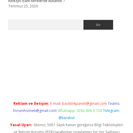
Kinezyo bant nerelerde kullanılır ?
Temmuz 25, 2026
Arama
.org
Reklam ve İletişim:
E-mail:
backlinkpaneli@gmail.com
Teams:
forumhizmeti@gmail.com
Whatsapp: 0262 606 0 726
Telegram:
@karabul
Yasal Uyarı:
Sitemiz, 5651 Sayılı Kanun gereğince Bilgi Teknolojileri
ve İletişim Kurumu (BTK) tarafından onaylanmış bir Yer Sağlayıcı