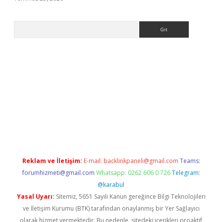
Arama
.org
Reklam ve İletişim:
E-mail:
backlinkpaneli@gmail.com
Teams:
forumhizmeti@gmail.com
Whatsapp: 0262 606 0 726
Telegram:
@karabul
Yasal Uyarı:
Sitemiz, 5651 Sayılı Kanun gereğince Bilgi Teknolojileri
ve İletişim Kurumu (BTK) tarafından onaylanmış bir Yer Sağlayıcı
olarak hizmet vermektedir. Bu nedenle, sitedeki içerikleri proaktif