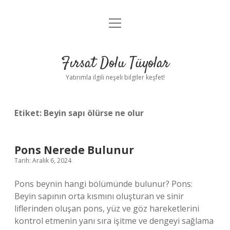
menüyü
Gizlilik Politikası
aç
Hakkımızda
Fırsat Dolu Tüyolar
Yasal Uyarı
Yatırımla ilgili neşeli bilgiler keşfet!
Etiket:
Beyin sapı ölürse ne olur
Pons Nerede Bulunur
Tarih: Aralık 6, 2024
Pons beynin hangi bölümünde bulunur? Pons:
Beyin sapının orta kısmını oluşturan ve sinir
liflerinden oluşan pons, yüz ve göz hareketlerini
kontrol etmenin yanı sıra işitme ve dengeyi sağlama