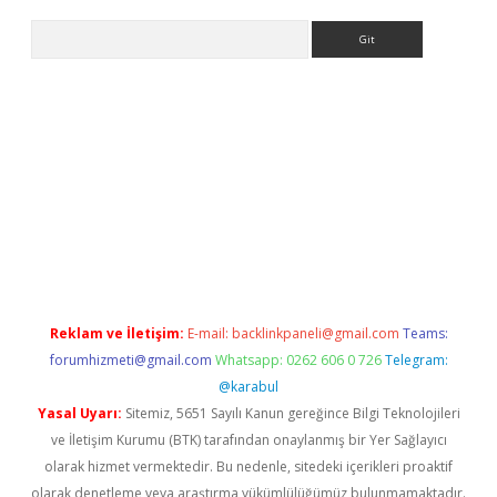
Arama
betgiris.org
Reklam ve İletişim:
E-mail:
backlinkpaneli@gmail.com
Teams:
forumhizmeti@gmail.com
Whatsapp: 0262 606 0 726
Telegram:
@karabul
Yasal Uyarı:
Sitemiz, 5651 Sayılı Kanun gereğince Bilgi Teknolojileri
ve İletişim Kurumu (BTK) tarafından onaylanmış bir Yer Sağlayıcı
olarak hizmet vermektedir. Bu nedenle, sitedeki içerikleri proaktif
olarak denetleme veya araştırma yükümlülüğümüz bulunmamaktadır.