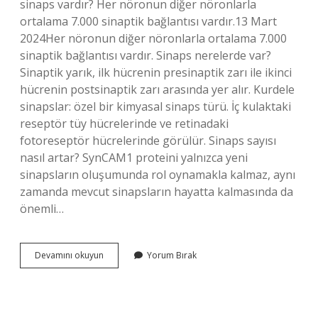
sinaps vardır? Her nöronun diğer nöronlarla
ortalama 7.000 sinaptik bağlantısı vardır.13 Mart
2024Her nöronun diğer nöronlarla ortalama 7.000
sinaptik bağlantısı vardır. Sinaps nerelerde var?
Sinaptik yarık, ilk hücrenin presinaptik zarı ile ikinci
hücrenin postsinaptik zarı arasında yer alır. Kurdele
sinapslar: özel bir kimyasal sinaps türü. İç kulaktaki
reseptör tüy hücrelerinde ve retinadaki
fotoreseptör hücrelerinde görülür. Sinaps sayısı
nasıl artar? SynCAM1 proteini yalnızca yeni
sinapsların oluşumunda rol oynamakla kalmaz, aynı
zamanda mevcut sinapsların hayatta kalmasında da
önemli…
Beyinde
Devamını okuyun
Yorum Bırak
Kaç
Tane
Sinaps
Vardır