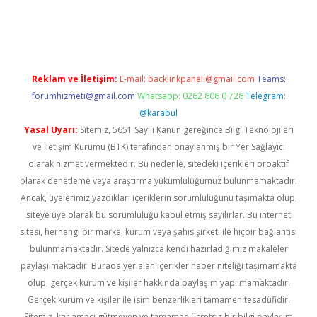
rg
Reklam ve İletişim:
E-mail:
backlinkpaneli@gmail.com
Teams:
forumhizmeti@gmail.com
Whatsapp: 0262 606 0 726
Telegram:
@karabul
Yasal Uyarı:
Sitemiz, 5651 Sayılı Kanun gereğince Bilgi Teknolojileri
ve İletişim Kurumu (BTK) tarafından onaylanmış bir Yer Sağlayıcı
olarak hizmet vermektedir. Bu nedenle, sitedeki içerikleri proaktif
olarak denetleme veya araştırma yükümlülüğümüz bulunmamaktadır.
Ancak, üyelerimiz yazdıkları içeriklerin sorumluluğunu taşımakta olup,
siteye üye olarak bu sorumluluğu kabul etmiş sayılırlar. Bu internet
sitesi, herhangi bir marka, kurum veya şahıs şirketi ile hiçbir bağlantısı
bulunmamaktadır. Sitede yalnızca kendi hazırladığımız makaleler
paylaşılmaktadır. Burada yer alan içerikler haber niteliği taşımamakta
olup, gerçek kurum ve kişiler hakkında paylaşım yapılmamaktadır.
Gerçek kurum ve kişiler ile isim benzerlikleri tamamen tesadüfidir.
Sitemiz, kar amacı gütmeyen ve tamamen ücretsiz bir bilgi paylaşım