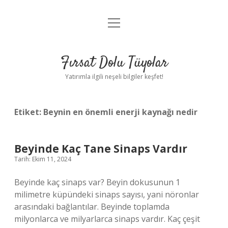
menüyü
Gizlilik Politikası
aç
Hakkımızda
Fırsat Dolu Tüyolar
Yasal Uyarı
Yatırımla ilgili neşeli bilgiler keşfet!
Etiket:
Beynin en önemli enerji kaynağı nedir
Beyinde Kaç Tane Sinaps Vardır
Tarih: Ekim 11, 2024
Beyinde kaç sinaps var? Beyin dokusunun 1
milimetre küpündeki sinaps sayısı, yani nöronlar
arasındaki bağlantılar. Beyinde toplamda
milyonlarca ve milyarlarca sinaps vardır. Kaç çeşit