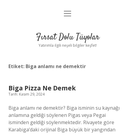
menüyü
Gizlilik Politikası
aç
Hakkımızda
Fırsat Dolu Tüyolar
Yasal Uyarı
Yatırımla ilgili neşeli bilgiler keşfet!
Etiket:
Biga anlamı ne demektir
Biga Pizza Ne Demek
Tarih: Kasım 29, 2024
Biga anlamı ne demektir? Biga isminin su kaynağı
anlamına geldiği söylenen Pigas veya Pegai
isminden geldiği söylenmektedir. Rivayete göre
Karabiga’daki orijinal Biga büyük bir yangından