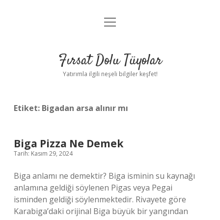
menüyü
Gizlilik Politikası
aç
Hakkımızda
Fırsat Dolu Tüyolar
Yasal Uyarı
Yatırımla ilgili neşeli bilgiler keşfet!
Etiket:
Bigadan arsa alınır mı
Biga Pizza Ne Demek
Tarih: Kasım 29, 2024
Biga anlamı ne demektir? Biga isminin su kaynağı
anlamına geldiği söylenen Pigas veya Pegai
isminden geldiği söylenmektedir. Rivayete göre
Karabiga’daki orijinal Biga büyük bir yangından