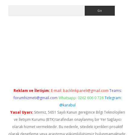
Arama
.org
Reklam ve İletişim:
E-mail:
backlinkpaneli@gmail.com
Teams:
forumhizmeti@gmail.com
Whatsapp: 0262 606 0 726
Telegram:
@karabul
Yasal Uyarı:
Sitemiz, 5651 Sayılı Kanun gereğince Bilgi Teknolojileri
ve İletişim Kurumu (BTK) tarafından onaylanmış bir Yer Sağlayıcı
olarak hizmet vermektedir. Bu nedenle, sitedeki içerikleri proaktif
olarak denetleme veya araştırma yükümlülüğümüz bulunmamaktadır.