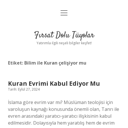
menüyü
Gizlilik Politikası
aç
Hakkımızda
Fırsat Dolu Tüyolar
Yasal Uyarı
Yatırımla ilgili neşeli bilgiler keşfet!
Etiket:
Bilim ile Kuran çelişiyor mu
Kuran Evrimi Kabul Ediyor Mu
Tarih: Eylül 27, 2024
İslama göre evrim var mı? Müslüman teolojisi için
varoluşun kaynağı konusunda önemli olan, Tanrı ile
evren arasındaki yaratıcı-yaratıcı ilişkisinin kabul
edilmesidir. Dolayısıyla hem yaratılış hem de evrim