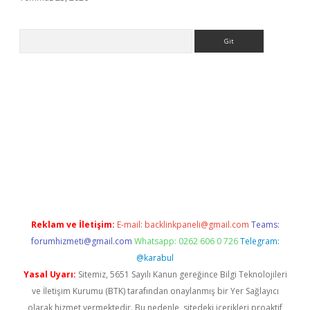
Arama
s.org
Reklam ve İletişim:
E-mail:
backlinkpaneli@gmail.com
Teams:
forumhizmeti@gmail.com
Whatsapp: 0262 606 0 726
Telegram:
@karabul
Yasal Uyarı:
Sitemiz, 5651 Sayılı Kanun gereğince Bilgi Teknolojileri
ve İletişim Kurumu (BTK) tarafından onaylanmış bir Yer Sağlayıcı
olarak hizmet vermektedir. Bu nedenle, sitedeki içerikleri proaktif