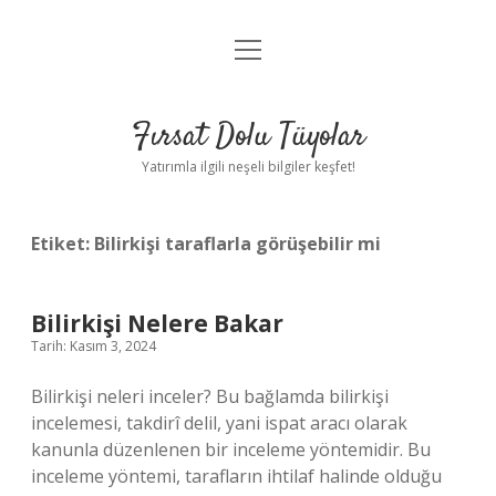
menüyü
Gizlilik Politikası
aç
Hakkımızda
Fırsat Dolu Tüyolar
Yasal Uyarı
Yatırımla ilgili neşeli bilgiler keşfet!
Etiket:
Bilirkişi taraflarla görüşebilir mi
Bilirkişi Nelere Bakar
Tarih: Kasım 3, 2024
Bilirkişi neleri inceler? Bu bağlamda bilirkişi
incelemesi, takdirî delil, yani ispat aracı olarak
kanunla düzenlenen bir inceleme yöntemidir. Bu
inceleme yöntemi, tarafların ihtilaf halinde olduğu