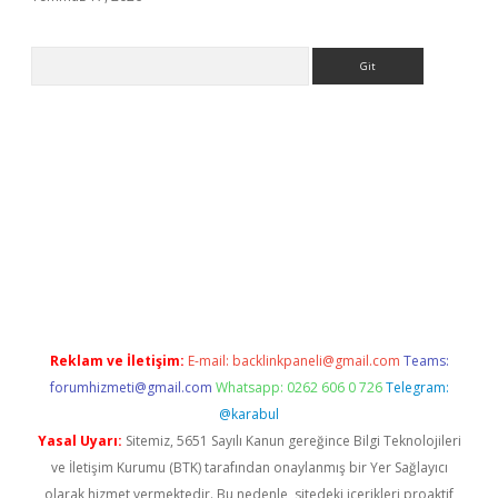
Arama
.org
Reklam ve İletişim:
E-mail:
backlinkpaneli@gmail.com
Teams:
forumhizmeti@gmail.com
Whatsapp: 0262 606 0 726
Telegram:
@karabul
Yasal Uyarı:
Sitemiz, 5651 Sayılı Kanun gereğince Bilgi Teknolojileri
ve İletişim Kurumu (BTK) tarafından onaylanmış bir Yer Sağlayıcı
olarak hizmet vermektedir. Bu nedenle, sitedeki içerikleri proaktif