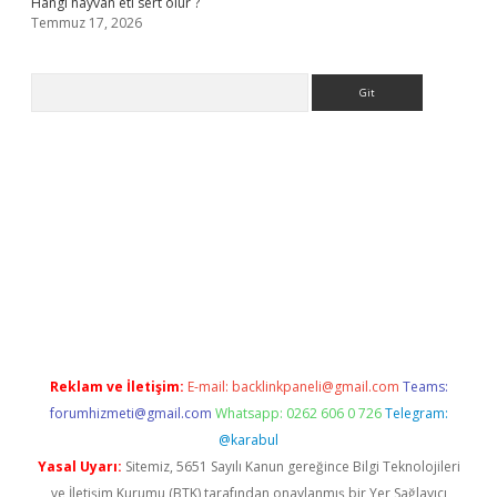
Hangi hayvan eti sert olur ?
Temmuz 17, 2026
Arama
.org
Reklam ve İletişim:
E-mail:
backlinkpaneli@gmail.com
Teams:
forumhizmeti@gmail.com
Whatsapp: 0262 606 0 726
Telegram:
@karabul
Yasal Uyarı:
Sitemiz, 5651 Sayılı Kanun gereğince Bilgi Teknolojileri
ve İletişim Kurumu (BTK) tarafından onaylanmış bir Yer Sağlayıcı