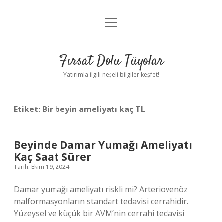
menüyü
Gizlilik Politikası
aç
Hakkımızda
Fırsat Dolu Tüyolar
Yasal Uyarı
Yatırımla ilgili neşeli bilgiler keşfet!
Etiket:
Bir beyin ameliyatı kaç TL
Beyinde Damar Yumağı Ameliyatı
Kaç Saat Sürer
Tarih: Ekim 19, 2024
Damar yumağı ameliyatı riskli mi? Arteriovenöz
malformasyonların standart tedavisi cerrahidir.
Yüzeysel ve küçük bir AVM’nin cerrahi tedavisi