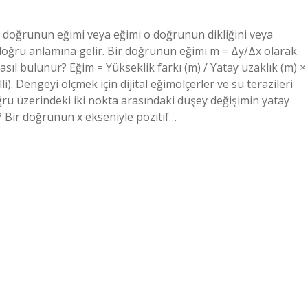
 doğrunun eğimi veya eğimi o doğrunun dikliğini veya
 doğru anlamına gelir. Bir doğrunun eğimi m = Δy/Δx olarak
nasıl bulunur? Eğim = Yükseklik farkı (m) / Yatay uzaklık (m) ×
). Dengeyi ölçmek için dijital eğimölçerler ve su terazileri
oğru üzerindeki iki nokta arasındaki düşey değişimin yatay
? Bir doğrunun x ekseniyle pozitif…