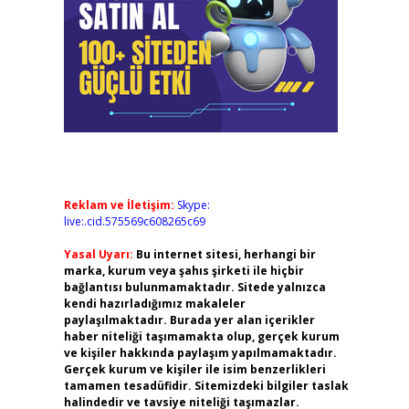
Reklam ve İletişim:
Skype:
live:.cid.575569c608265c69
Yasal Uyarı:
Bu internet sitesi, herhangi bir
marka, kurum veya şahıs şirketi ile hiçbir
bağlantısı bulunmamaktadır. Sitede yalnızca
kendi hazırladığımız makaleler
paylaşılmaktadır. Burada yer alan içerikler
haber niteliği taşımamakta olup, gerçek kurum
ve kişiler hakkında paylaşım yapılmamaktadır.
Gerçek kurum ve kişiler ile isim benzerlikleri
tamamen tesadüfidir. Sitemizdeki bilgiler taslak
halindedir ve tavsiye niteliği taşımazlar.