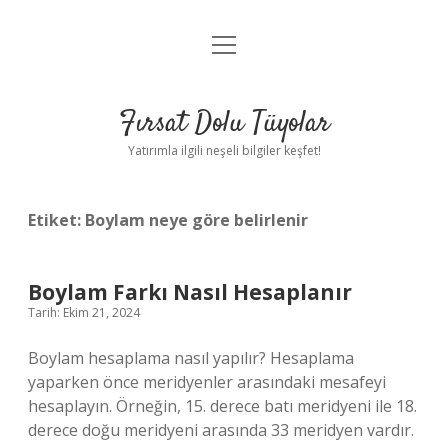
menüyü
Gizlilik Politikası
aç
Hakkımızda
Fırsat Dolu Tüyolar
Yasal Uyarı
Yatırımla ilgili neşeli bilgiler keşfet!
Etiket:
Boylam neye göre belirlenir
Boylam Farkı Nasıl Hesaplanır
Tarih: Ekim 21, 2024
Boylam hesaplama nasıl yapılır? Hesaplama
yaparken önce meridyenler arasındaki mesafeyi
hesaplayın. Örneğin, 15. derece batı meridyeni ile 18.
derece doğu meridyeni arasında 33 meridyen vardır.