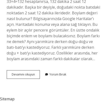
33×4=132 hesaplanırsa, 132 dakika 2 saat 12
dakikadır. Başka bir deyişle, doğudaki nokta batıdaki
noktadan 2 saat 12 dakika ileridedir. Boylam değeri
nasıl bulunur? Bilgisayarınızda Google Haritalar’ı
açın. Haritadaki konuma veya alana sağ tıklayın. Bu
eylem bir açılır pencere görüntüler. En üstte ondalık
biçimde enlem ve boylamı bulacaksınız. Boylam farkı
ne demek? Aynı yarımküre derken doğu-doğu ve
batı-batı’yı kastediyoruz. Farklı yarımküre derken
doğu + batı’yı kastediyoruz. Özellikler arasında, her
boylam arasındaki zaman farklı dakikalar olarak…
Boylam
Devamını okuyun
Yorum Bırak
Farkı
Nasıl
Hesaplanır
Sitemap