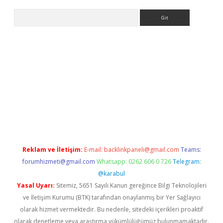
Arama
.org
Reklam ve İletişim:
E-mail:
backlinkpaneli@gmail.com
Teams:
forumhizmeti@gmail.com
Whatsapp: 0262 606 0 726
Telegram:
@karabul
Yasal Uyarı:
Sitemiz, 5651 Sayılı Kanun gereğince Bilgi Teknolojileri
ve İletişim Kurumu (BTK) tarafından onaylanmış bir Yer Sağlayıcı
olarak hizmet vermektedir. Bu nedenle, sitedeki içerikleri proaktif
olarak denetleme veya araştırma yükümlülüğümüz bulunmamaktadır.