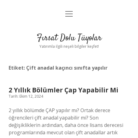
menüyü
Gizlilik Politikası
aç
Hakkımızda
Fırsat Dolu Tüyolar
Yasal Uyarı
Yatırımla ilgili neşeli bilgiler keşfet!
Etiket:
Çift anadal kaçıncı sınıfta yapılır
2 Yıllık Bölümler Çap Yapabilir Mi
Tarih: Ekim 12, 2024
2 yıllık bölümde ÇAP yapılır mı? Ortak derece
öğrencileri çift anadal yapabilir mi? Son
değişikliklerin ardından, daha önce lisans derecesi
programlarında mevcut olan çift anadallar artık