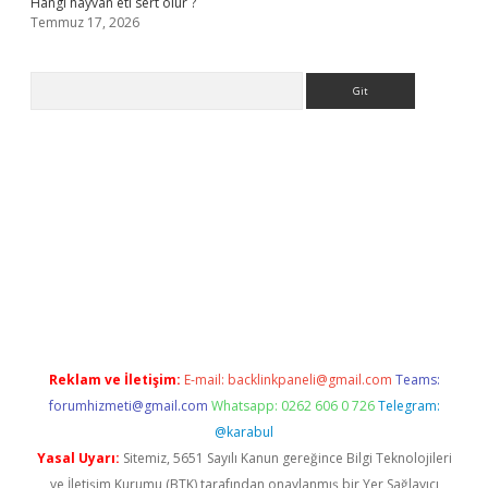
Hangi hayvan eti sert olur ?
Temmuz 17, 2026
Arama
.org
Reklam ve İletişim:
E-mail:
backlinkpaneli@gmail.com
Teams:
forumhizmeti@gmail.com
Whatsapp: 0262 606 0 726
Telegram:
@karabul
Yasal Uyarı:
Sitemiz, 5651 Sayılı Kanun gereğince Bilgi Teknolojileri
ve İletişim Kurumu (BTK) tarafından onaylanmış bir Yer Sağlayıcı