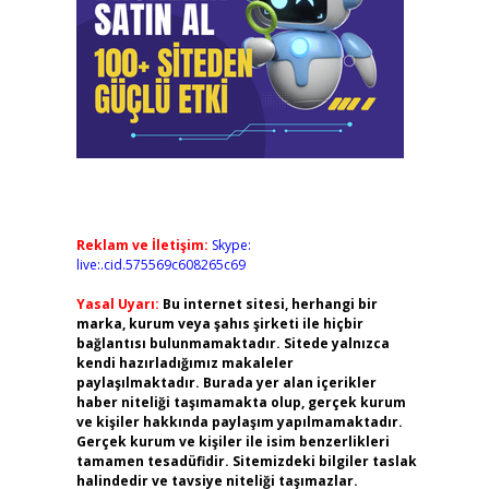
Reklam ve İletişim:
Skype:
live:.cid.575569c608265c69
Yasal Uyarı:
Bu internet sitesi, herhangi bir
marka, kurum veya şahıs şirketi ile hiçbir
bağlantısı bulunmamaktadır. Sitede yalnızca
kendi hazırladığımız makaleler
paylaşılmaktadır. Burada yer alan içerikler
haber niteliği taşımamakta olup, gerçek kurum
ve kişiler hakkında paylaşım yapılmamaktadır.
Gerçek kurum ve kişiler ile isim benzerlikleri
tamamen tesadüfidir. Sitemizdeki bilgiler taslak
halindedir ve tavsiye niteliği taşımazlar.