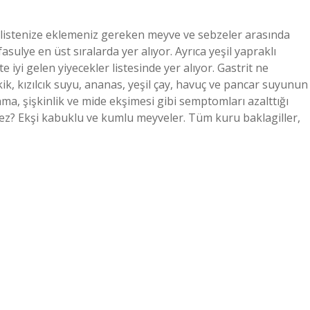
yet listenize eklemeniz gereken meyve ve sebzeler arasında
asulye en üst sıralarda yer alıyor. Ayrıca yeşil yapraklı
iyi gelen yiyecekler listesinde yer alıyor. Gastrit ne
ekik, kızılcık suyu, ananas, yeşil çay, havuç ve pancar suyunun
yanma, şişkinlik ve mide ekşimesi gibi semptomları azalttığı
ez? Ekşi kabuklu ve kumlu meyveler. Tüm kuru baklagiller,