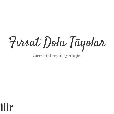
Fırsat Dolu Tüyolar
Yatırımla ilgili neşeli bilgiler keşfet!
ilir