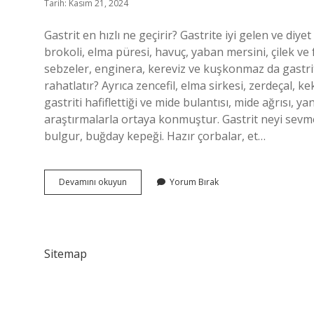
Tarih: Kasım 21, 2024
Gastrit en hızlı ne geçirir? Gastrite iyi gelen ve di
brokoli, elma püresi, havuç, yaban mersini, çilek ve f
sebzeler, enginera, kereviz ve kuşkonmaz da gastrite 
rahatlatır? Ayrıca zencefil, elma sirkesi, zerdeçal, k
gastriti hafiflettiği ve mide bulantısı, mide ağrısı, 
araştırmalarla ortaya konmuştur. Gastrit neyi sevm
bulgur, buğday kepeği. Hazır çorbalar, et…
Gastrit
Devamını okuyun
Yorum Bırak
Nasıl
Hafifletilir
Sitemap