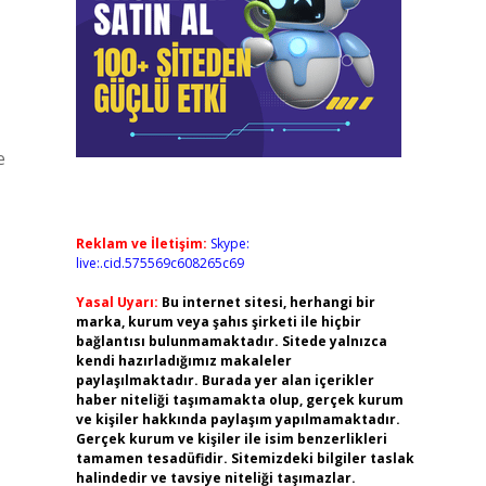
e
Reklam ve İletişim:
Skype:
live:.cid.575569c608265c69
Yasal Uyarı:
Bu internet sitesi, herhangi bir
marka, kurum veya şahıs şirketi ile hiçbir
bağlantısı bulunmamaktadır. Sitede yalnızca
kendi hazırladığımız makaleler
paylaşılmaktadır. Burada yer alan içerikler
haber niteliği taşımamakta olup, gerçek kurum
ve kişiler hakkında paylaşım yapılmamaktadır.
Gerçek kurum ve kişiler ile isim benzerlikleri
tamamen tesadüfidir. Sitemizdeki bilgiler taslak
halindedir ve tavsiye niteliği taşımazlar.