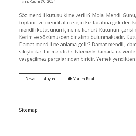
Tarih: Kasım 30, 2024
Söz mendili kutusu kime verilir? Mola, Mendil Günü
toplanır ve mendil almak için kız tarafına giderler. Kı
mendili kutusunun içine ne konur? Kutunun içerisinde
Kerim ve sözümüzden bir alıntı bulunmaktadır. Kutu
Damat mendili ne anlama gelir? Damat mendili, dam
sıkıştırılan bir mendildir. İstemede damada ne ver
vazgeçilmez parçalarından biridir. Yemek yendikten 
Damada
Devamını okuyun
Yorum Bırak
Söz
Mendili
Nasıl
Verilir
Sitemap